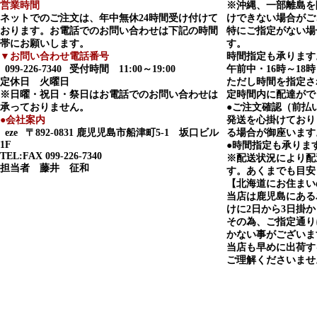
営業時間
※沖縄、一部離島を
ネットでのご注文は、年中無休24時間受け付けて
けできない場合がご
おります。お電話でのお問い合わせは下記の時間
特にご指定がない場
帯にお願いします。
す。
▼お問い合わせ電話番号
時間指定も承ります
099-226-7340
受付時間 11:00～19:00
午前中・16時～18時
定休日 火曜日
ただし時間を指定さ
※日曜・祝日・祭日はお電話でのお問い合わせは
定時間内に配達がで
承っておりません。
●ご注文確認（前払
●会社案内
発送を心掛けており
eze
〒892-0831 鹿児児島市船津町5-1 坂口ビル
る場合が御座います
1F
●時間指定も承りま
TEL:FAX 099-226-7340
※配送状況により配
担当者 藤井 征和
す。あくまでも目安
【北海道にお住まい
当店は鹿児島にある
けに2日から3日掛
その為、ご指定通り
かない事がございま
当店も早めに出荷す
ご理解くださいませ