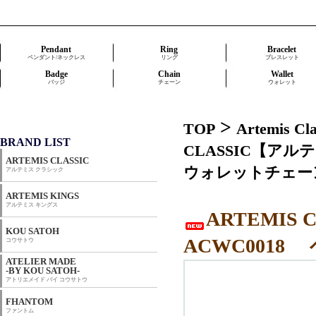
Pendant
Ring
Bracelet
ペンダント/ネックレス
リング
ブレスレット
Badge
Chain
Wallet
バッジ
チェーン
ウォレット
>
TOP
Artemis 
BRAND LIST
CLASSIC【ア
ARTEMIS CLASSIC
ウォレットチェー
アルテミス クラシック
ARTEMIS KINGS
アルテミス キングス
ARTEMI
KOU SATOH
ACWC001
コウサトウ
ATELIER MADE
-BY KOU SATOH-
アトリエメイド バイ コウサトウ
FHANTOM
ファントム