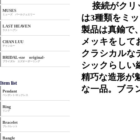
接続がクリッ
MUSES
は3種類をミ
ミューズ パールジュエリー
LAST HEAVEN
製品は真鍮で
ラストヘブン
メッキをして
CHAN LUU
チャンルー
クラシカルな
BRIDAL-eze original-
ブライダル エズオーダーリング
シックらしい
精巧な造形が
Item list
な一品。ブラ
Pendant
ペンダント/ネックレス
Ring
リング
Bracelet
ブレスレット
Bangle