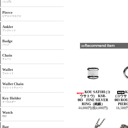
バングル
Pierce
ピアス/イヤカフス
Anklet
アンクレット
Badge
バッジ
Chain
チェーン
Wallet
ウォレット
Wallet Chain
ウォレットチェーン
KOU SATOH (コ
K
ウサトウ) KSR-
(コウサ
Key Holder
003 FINE SILVER
003 R
キーホルダー
RING（純銀）
PIER
44,000円(税4,000円)
16,500
Watch
時計
Bag