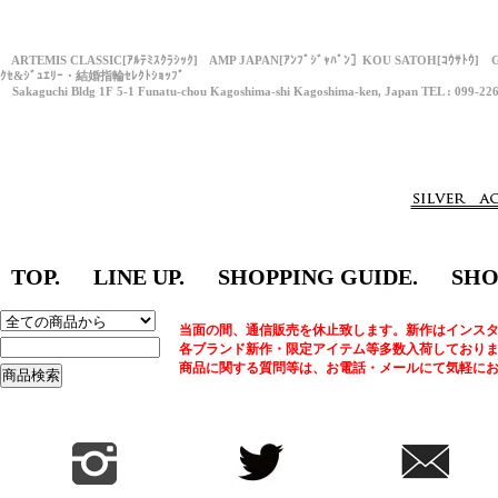
ARTEMIS CLASSIC[ｱﾙﾃﾐｽｸﾗｼｯｸ] AMP JAPAN[ｱﾝﾌﾟｼﾞｬﾊﾟﾝ］KOU SATOH[ｺｳｻﾄｳ] 
ｸｾ&ｼﾞｭｴﾘｰ・結婚指輪ｾﾚｸﾄｼｮｯﾌﾟ
Sakaguchi Bldg 1F 5-1 Funatu-chou Kagoshima-shi Kagoshima-ken, Japan TEL : 099-22
TOP.
LINE UP.
SHOPPING GUIDE.
SHO
当面の間、通信販売を休止致します。新作はインスタ
各ブランド新作・限定アイテム等多数入荷しており
商品に関する質問等は、お電話・メールにて気軽に