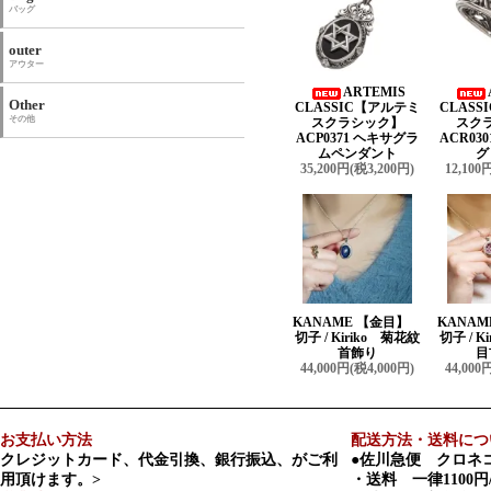
バッグ
outer
アウター
ARTEMIS
Other
CLASSIC【アルテミ
CLAS
その他
スクラシック】
スク
ACP0371 ヘキサグラ
ACR03
ムペンダント
グ
35,200円(税3,200円)
12,100
KANAME 【金目】
KANA
切子 / Kiriko 菊花紋
切子 / K
首飾り
目
44,000円(税4,000円)
44,000
お支払い方法
配送方法・送料につ
クレジットカード、代金引換、銀行振込、がご利
●佐川急便 クロネ
用頂けます。>
・送料 一律1100円