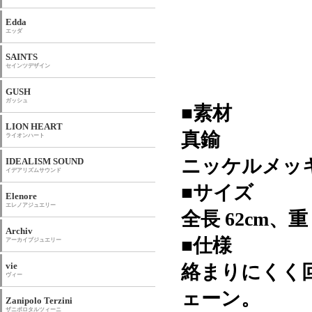
Edda
エッダ
SAINTS
セインツデザイン
GUSH
ガッシュ
■素材
LION HEART
真鍮
ライオンハート
ニッケルメッキ
IDEALISM SOUND
イデアリズムサウンド
■サイズ
Elenore
エレノアジュエリー
全長 62cm、重 
Archiv
■仕様
アーカイブジュエリー
vie
絡まりにくく
ヴィー
ェーン。
Zanipolo Terzini
ザニポロタルツィーニ