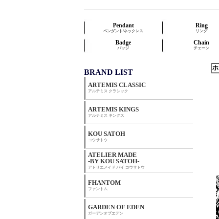
Pendant
Ring
ペンダント/ネックレス
リング
Badge
Chain
バッジ
チェーン
ホ
BRAND LIST
ARTEMIS CLASSIC
アルテミス クラシック
ARTEMIS KINGS
アルテミス キングス
KOU SATOH
コウサトウ
ATELIER MADE
-BY KOU SATOH-
アトリエメイド バイ コウサトウ
FHANTOM
ファントム
GARDEN OF EDEN
ガーデンオブエデン