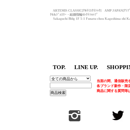
ARTEMIS CLASSIC[ｱﾙﾃﾐｽｸﾗｼｯｸ] AMP JAPAN[ｱﾝ
ｸｾ&ｼﾞｭｴﾘｰ・結婚指輪ｾﾚｸﾄｼｮｯﾌﾟ
Sakaguchi Bldg 1F 5-1 Funatu-chou Kagoshima-shi Ka
TOP.
LINE UP.
SHOPPI
当面の間、通信販売
各ブランド新作・限
商品に関する質問等