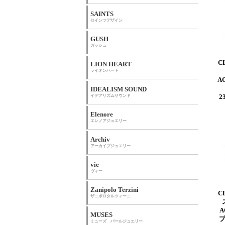
SAINTS
セインツデザイン
GUSH
ガッシュ
C
LION HEART
ライオンハート
A
IDEALISM SOUND
イデアリズムサウンド
2
Elenore
エレノアジュエリー
Archiv
アーカイブジュエリー
vie
ヴィー
Zanipolo Terzini
C
ザニポロタルツィーニ
A
MUSES
ミューズ パールジュエリー