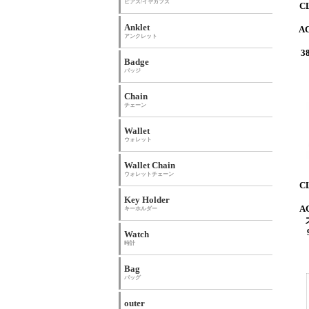
ピアス/イヤカフス
C
Anklet
A
アンクレット
3
Badge
バッジ
Chain
チェーン
Wallet
ウォレット
Wallet Chain
ウォレットチェーン
C
Key Holder
A
キーホルダー
Watch
時計
Bag
バッグ
outer