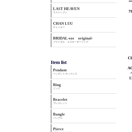
LAST HEAVEN
7
ラストヘブン
CHAN LUU
チャンルー
BRIDAL-eze original-
ブライダル エズオーダーリング
C
Item list
A
Pendant
ペンダント/ネックレス
1
Ring
リング
Bracelet
ブレスレット
Bangle
バングル
Pierce