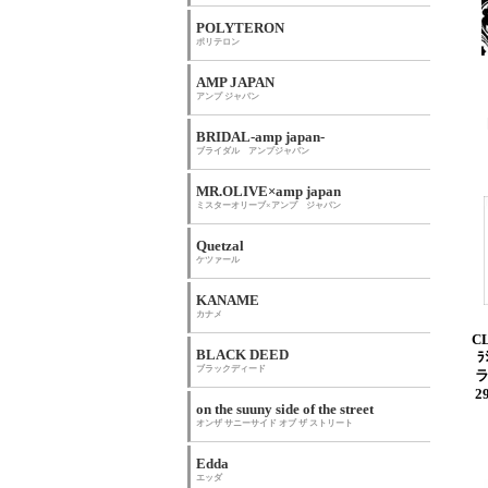
POLYTERON
ポリテロン
AMP JAPAN
アンプ ジャパン
BRIDAL-amp japan-
ブライダル アンプジャパン
MR.OLIVE×amp japan
ミスターオリーブ×アンプ ジャパン
Quetzal
ケツァール
KANAME
カナメ
C
BLACK DEED
ﾗ
ブラックディード
2
on the suuny side of the street
オンザ サニーサイド オブ ザ ストリート
Edda
エッダ