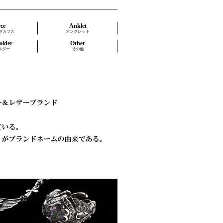
rce
Anklet
ヤカフス
アンクレット
older
Other
ルダー
その他