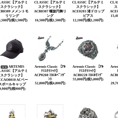
LASSIC【アルテミ
CLASSIC【アルテミ
CLASSIC【アルテミ
CLA
スクラシック】
スクラシック】
スクラシック】
ス
CR0309 メメントモ
ACR0307 螺旋円舞リ
ACE0203 渚ドロップ
ACE
リリング
ング
ピアス
15,
8,500円(税3,500円)
16,500円(税1,500円)
12,100円(税1,100円)
ARTEMIS
Artemis Classic 【ｱﾙ
Artemis Classic 【ｱﾙ
Arte
LASSIC【アルテミ
ﾃﾐｽｸﾗｼｯｸ】
ﾃﾐｽｸﾗｼｯｸ】
ACP0260 ﾐｶｴﾙﾍﾟﾝﾀﾞ
ACR0228 ﾐｶｴﾙﾘﾝｸﾞ
ACR0
スクラシック】
ﾝﾄ
55,000円(税5,000円)
CCAO0010 ACベー
52,800円(税4,800円)
29,
スボールキャップ
9,900円(税900円)