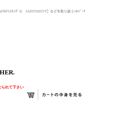
NGS[ｱﾙﾃﾐｽｷﾝｸﾞｽ] SAINTS[ｾｲﾝﾂ］などを取り扱うｼﾙﾊﾞｰｱ
HER.
なられて下さい