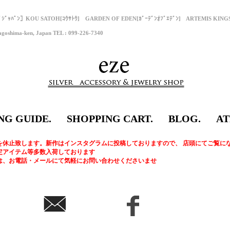
ﾌﾟｼﾞｬﾊﾟﾝ］KOU SATOH[ｺｳｻﾄｳ] GARDEN OF EDEN[ｶﾞｰﾃﾞﾝｵﾌﾞｴﾃﾞﾝ] ARTEMIS KI
goshima-ken, Japan TEL : 099-226-7340
NG GUIDE.
SHOPPING CART.
BLOG.
AT
を休止致します。新作はインスタグラムに投稿しておりますので、 店頭にてご覧に
定アイテム等多数入荷しております
は、お電話・メールにて気軽にお問い合わせくださいませ