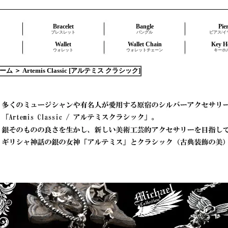
Bracelet
Bangle
Pie
ブレスレット
バングル
ピアス/イ
Wallet
Wallet Chain
Key H
ウォレット
ウォレットチェーン
キーホ
ーム
＞
Artemis Classic [アルテミス クラシック]