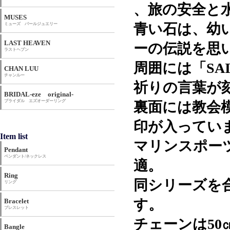
、旅の安全と
MUSES
青い石は、幼
ミューズ パールジュエリー
LAST HEAVEN
ーの伝説を思
ラストヘブン
周囲には「SAIN
CHAN LUU
チャンルー
祈りの言葉が
BRIDAL-eze original-
ブライダル エズオーダーリング
裏面には教会模
印が入ってい
Item list
マリンスポー
Pendant
ペンダント/ネックレス
適。
Ring
同シリーズを
リング
す。
Bracelet
ブレスレット
チェーンは50
Bangle