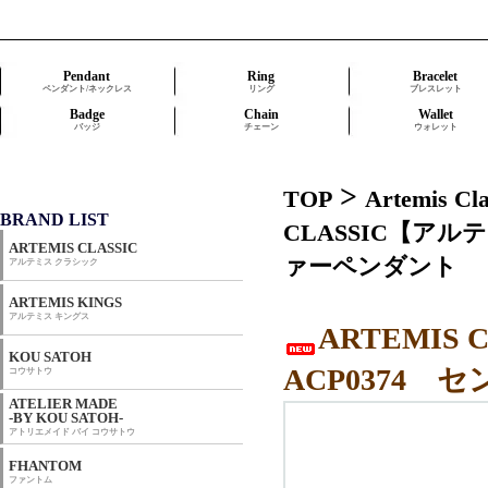
Pendant
Ring
Bracelet
ペンダント/ネックレス
リング
ブレスレット
Badge
Chain
Wallet
バッジ
チェーン
ウォレット
>
TOP
Artemis 
BRAND LIST
CLASSIC【ア
ARTEMIS CLASSIC
ァーペンダント
アルテミス クラシック
ARTEMIS KINGS
アルテミス キングス
ARTEMI
KOU SATOH
ACP0374
コウサトウ
ATELIER MADE
-BY KOU SATOH-
アトリエメイド バイ コウサトウ
FHANTOM
ファントム