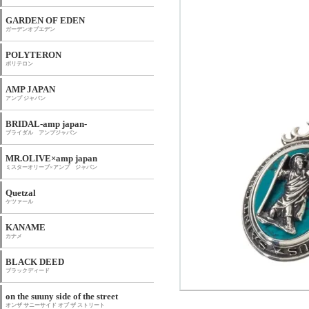
GARDEN OF EDEN
ガーデンオブエデン
POLYTERON
ポリテロン
AMP JAPAN
アンプ ジャパン
BRIDAL-amp japan-
ブライダル アンプジャパン
MR.OLIVE×amp japan
ミスターオリーブ×アンプ ジャパン
Quetzal
ケツァール
KANAME
カナメ
BLACK DEED
ブラックディード
on the suuny side of the street
オンザ サニーサイド オブ ザ ストリート