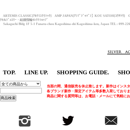
ARTEMIS CLASSIC[ｱﾙﾃﾐｽｸﾗｼｯｸ] AMP JAPAN[ｱﾝﾌﾟｼﾞｬﾊﾟﾝ］KOU SATOH[ｺｳｻﾄｳ] 
ｸｾ&ｼﾞｭｴﾘｰ・結婚指輪ｾﾚｸﾄｼｮｯﾌﾟ
Sakaguchi Bldg 1F 5-1 Funatu-chou Kagoshima-shi Kagoshima-ken, Japan TEL : 099-22
TOP.
LINE UP.
SHOPPING GUIDE.
SHO
当面の間、通信販売を休止致します。新作はインスタ
各ブランド新作・限定アイテム等多数入荷しており
商品に関する質問等は、お電話・メールにて気軽に