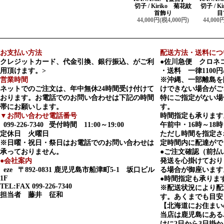
切子 / Kiriko 菊花紋
切子 / K
首飾り
目
44,000円(税4,000円)
44,000
お支払い方法
配送方法・送料につ
クレジットカード、代金引換、銀行振込、がご利
●佐川急便 クロネ
用頂けます。>
・送料 一律1100円
営業時間
※沖縄、一部離島を
ネットでのご注文は、年中無休24時間受け付けて
けできない場合がご
おります。お電話でのお問い合わせは下記の時間
特にご指定がない場
帯にお願いします。
す。
▼お問い合わせ電話番号
時間指定も承ります
099-226-7340
受付時間 11:00～19:00
午前中・16時～18時
定休日 火曜日
ただし時間を指定さ
※日曜・祝日・祭日はお電話でのお問い合わせは
定時間内に配達がで
承っておりません。
●ご注文確認（前払
●会社案内
発送を心掛けており
eze
〒892-0831 鹿児児島市船津町5-1 坂口ビル
る場合が御座います
1F
●時間指定も承りま
TEL:FAX 099-226-7340
※配送状況により配
担当者 藤井 征和
す。あくまでも目安
【北海道にお住まい
当店は鹿児島にある
けに2日から3日掛