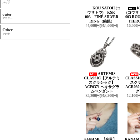
バッグ
KOU SATOH (コ
K
ウサトウ) KSR-
(コウサ
outer
003 FINE SILVER
003 R
アウター
RING（純銀）
PIER
44,000円(税4,000円)
16,500
Other
その他
ARTEMIS
CLASSIC【アルテミ
CLAS
スクラシック】
スク
ACP0371 ヘキサグラ
ACR03
ムペンダント
グ
35,200円(税3,200円)
12,100
KANAME 【金目】
KANA