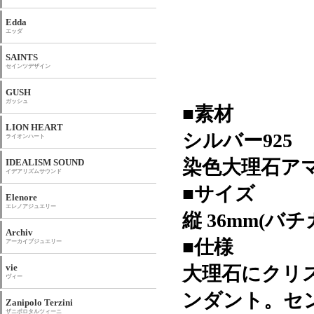
Edda
エッダ
SAINTS
セインツデザイン
GUSH
ガッシュ
■素材
LION HEART
シルバー925
ライオンハート
染色大理石ア
IDEALISM SOUND
イデアリズムサウンド
■サイズ
Elenore
エレノアジュエリー
縦 36mm(バチ
Archiv
■仕様
アーカイブジュエリー
vie
大理石にクリ
ヴィー
ンダント。セ
Zanipolo Terzini
ザニポロタルツィーニ