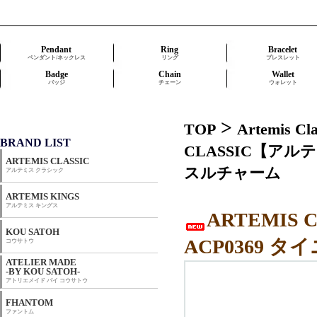
Pendant
Ring
Bracelet
ペンダント/ネックレス
リング
ブレスレット
Badge
Chain
Wallet
バッジ
チェーン
ウォレット
>
TOP
Artemis 
BRAND LIST
CLASSIC【アル
ARTEMIS CLASSIC
スルチャーム
アルテミス クラシック
ARTEMIS KINGS
アルテミス キングス
ARTEMI
KOU SATOH
ACP0369
コウサトウ
ATELIER MADE
-BY KOU SATOH-
アトリエメイド バイ コウサトウ
FHANTOM
ファントム