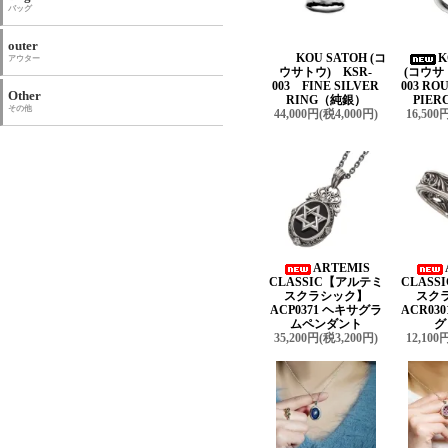
バッグ
outer
KOU SATOH (コ
K
アウター
ウサトウ) KSR-
(コウサ
003 FINE SILVER
003 R
Other
RING（純銀）
PIER
その他
44,000円(税4,000円)
16,500
ARTEMIS
CLASSIC【アルテミ
CLAS
スクラシック】
スク
ACP0371 ヘキサグラ
ACR03
ムペンダント
グ
35,200円(税3,200円)
12,100