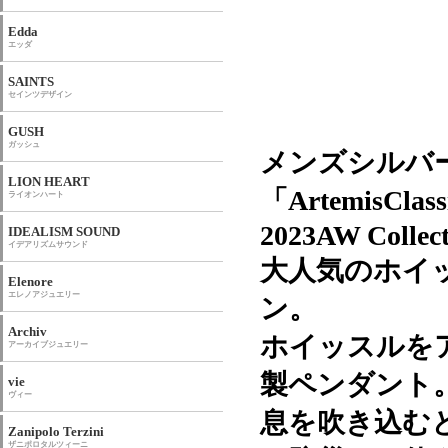
Edda
エッダ
SAINTS
セインツデザイン
GUSH
ガッシュ
メンズシルバ
LION HEART
「ArtemisC
ライオンハート
2023AW Collect
IDEALISM SOUND
イデアリズムサウンド
大人気のホイ
Elenore
エレノアジュエリー
ン。
Archiv
ホイッスルを
アーカイブジュエリー
製ペンダント
vie
ヴィー
息を吹き込む
Zanipolo Terzini
ザニポロタルツィーニ