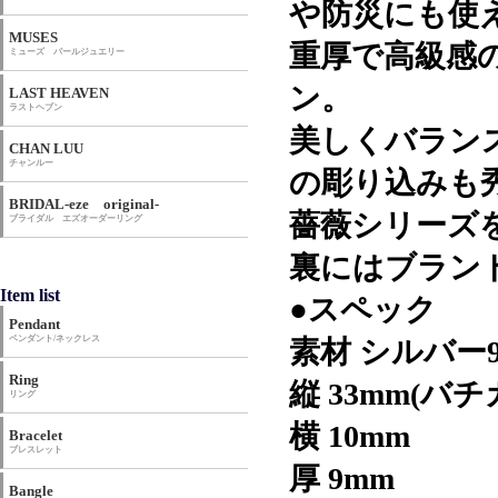
や防災にも使
MUSES
重厚で高級感
ミューズ パールジュエリー
ン。
LAST HEAVEN
ラストヘブン
美しくバラン
CHAN LUU
チャンルー
の彫り込みも
BRIDAL-eze original-
薔薇シリーズ
ブライダル エズオーダーリング
裏にはブランド
Item list
●スペック
Pendant
ペンダント/ネックレス
素材 シルバー9
Ring
縦 33mm(バ
リング
横 10mm
Bracelet
ブレスレット
厚 9mm
Bangle