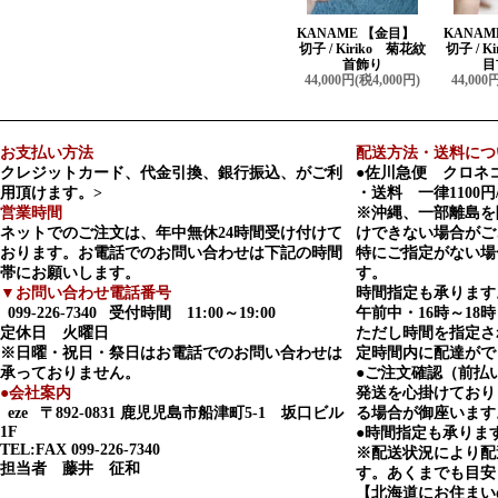
KANAME 【金目】
KANA
切子 / Kiriko 菊花紋
切子 / K
首飾り
目
44,000円(税4,000円)
44,000
お支払い方法
配送方法・送料につ
クレジットカード、代金引換、銀行振込、がご利
●佐川急便 クロネ
用頂けます。>
・送料 一律1100円
営業時間
※沖縄、一部離島を
ネットでのご注文は、年中無休24時間受け付けて
けできない場合がご
おります。お電話でのお問い合わせは下記の時間
特にご指定がない場
帯にお願いします。
す。
▼お問い合わせ電話番号
時間指定も承ります
099-226-7340
受付時間 11:00～19:00
午前中・16時～18時
定休日 火曜日
ただし時間を指定さ
※日曜・祝日・祭日はお電話でのお問い合わせは
定時間内に配達がで
承っておりません。
●ご注文確認（前払
●会社案内
発送を心掛けており
eze
〒892-0831 鹿児児島市船津町5-1 坂口ビル
る場合が御座います
1F
●時間指定も承りま
TEL:FAX 099-226-7340
※配送状況により配
担当者 藤井 征和
す。あくまでも目安
【北海道にお住まい