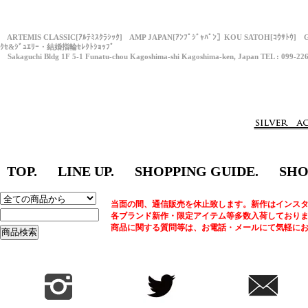
ARTEMIS CLASSIC[ｱﾙﾃﾐｽｸﾗｼｯｸ] AMP JAPAN[ｱﾝﾌﾟｼﾞｬﾊﾟﾝ］KOU SATOH[ｺｳｻﾄｳ] 
ｸｾ&ｼﾞｭｴﾘｰ・結婚指輪ｾﾚｸﾄｼｮｯﾌﾟ
Sakaguchi Bldg 1F 5-1 Funatu-chou Kagoshima-shi Kagoshima-ken, Japan TEL : 099-22
TOP.
LINE UP.
SHOPPING GUIDE.
SHO
当面の間、通信販売を休止致します。新作はインスタ
各ブランド新作・限定アイテム等多数入荷しており
商品に関する質問等は、お電話・メールにて気軽に