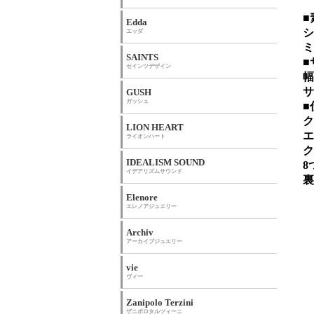
■
Edda
シ
エッダ
ミ
SAINTS
■
セインツデザイン
幅
サ
GUSH
ガッシュ
■
ク
LION HEART
エ
ライオンハート
ク
IDEALISM SOUND
8
イデアリズムサウンド
裏
Elenore
エレノアジュエリー
Archiv
アーカイブジュエリー
vie
ヴィー
Zanipolo Terzini
ザニポロタルツィーニ