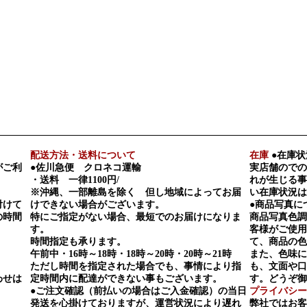
配送方法・送料について
在庫
●在庫状
がご利
●佐川急便 クロネコ運輸
実店舗のでの
・送料 一律1100円/
れが生じる事
※沖縄、一部離島を除く 但し地域によってお届
い在庫状況は
付けて
けできない場合がございます。
●商品写真に
の時間
特にご指定がない場合、最短でのお届けになりま
商品写真色調
す。
客様がご使用
時間指定も承ります。
て、商品の色
午前中・16時～18時・18時～20時・20時～21時
また、色味に
ただし時間を指定された場合でも、事情により指
も、文面や口
わせは
定時間内に配達ができない事もございます。
す。どうぞ御
●ご注文確認（前払いの場合はご入金確認）の当日
プライバシー
発送を心掛けておりますが、運営状況により遅れ
弊社ではお客