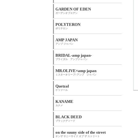
GARDEN OF EDEN
ガーデンオブエデン
POLYTERON
ポリテロン
AMP JAPAN
アンプ ジャパン
BRIDAL-amp japan-
ブライダル アンプジャパン
MR.OLIVE×amp japan
ミスターオリーブ×アンプ ジャパン
Quetzal
ケツァール
KANAME
カナメ
BLACK DEED
ブラックディード
on the suuny side of the street
オンザ サニーサイド オブ ザ ストリート