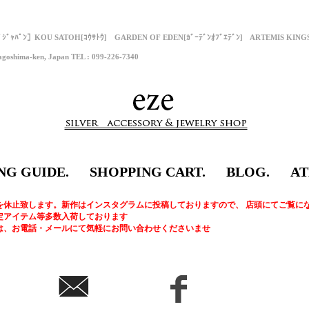
ﾌﾟｼﾞｬﾊﾟﾝ］KOU SATOH[ｺｳｻﾄｳ] GARDEN OF EDEN[ｶﾞｰﾃﾞﾝｵﾌﾞｴﾃﾞﾝ] ARTEMIS KI
goshima-ken, Japan TEL : 099-226-7340
NG GUIDE.
SHOPPING CART.
BLOG.
AT
を休止致します。新作はインスタグラムに投稿しておりますので、 店頭にてご覧に
定アイテム等多数入荷しております
は、お電話・メールにて気軽にお問い合わせくださいませ