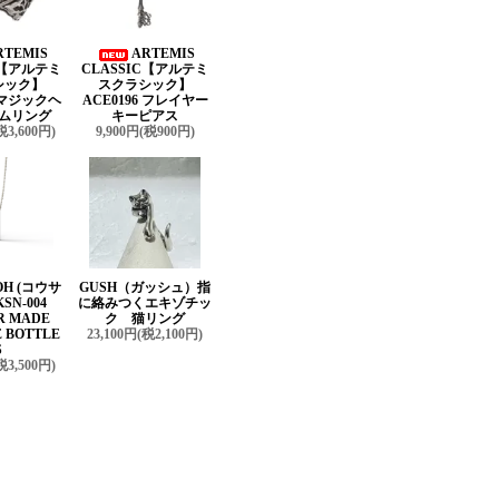
RTEMIS
ARTEMIS
C【アルテミ
CLASSIC【アルテミ
シック】
スクラシック】
3 マジックヘ
ACE0196 フレイヤー
ムリング
キーピアス
税3,600円)
9,900円(税900円)
OH (コウサ
GUSH（ガッシュ）指
SN-004
に絡みつくエキゾチッ
R MADE
ク 猫リング
 BOTTLE
23,100円(税2,100円)
S
税3,500円)