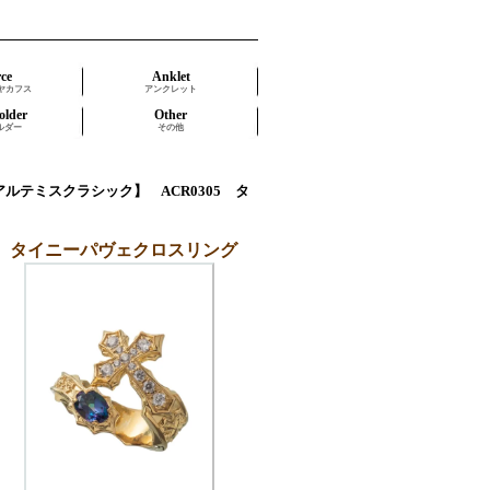
rce
Anklet
ヤカフス
アンクレット
older
Other
ルダー
その他
C【アルテミスクラシック】 ACR0305 タ
305 タイニーパヴェクロスリング