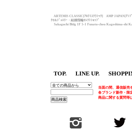
ARTEMIS CLASSIC[ｱﾙﾃﾐｽｸﾗｼｯｸ] AMP JAPAN[ｱﾝ
ｸｾ&ｼﾞｭｴﾘｰ・結婚指輪ｾﾚｸﾄｼｮｯﾌﾟ
Sakaguchi Bldg 1F 5-1 Funatu-chou Kagoshima-shi Ka
TOP.
LINE UP.
SHOPPI
当面の間、通信販売
各ブランド新作・限
商品に関する質問等