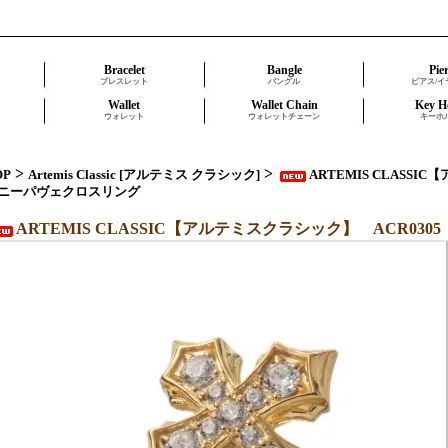
Bracelet
Bangle
Pie
ブレスレット
バングル
ピアス/イ
Wallet
Wallet Chain
Key H
ウォレット
ウォレットチェーン
キーホ
>
>
OP
Artemis Classic [アルテミス クラシック]
ARTEMIS CLASSI
ニーパヴェクロスリング
ARTEMIS CLASSIC【アルテミスクラシック】 ACR0