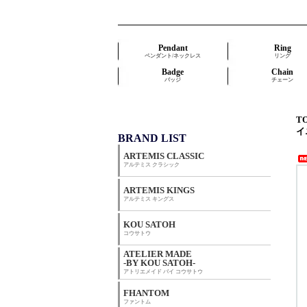
Pendant
Ring
ペンダント/ネックレス
リング
Badge
Chain
バッジ
チェーン
T
イ
BRAND LIST
ARTEMIS CLASSIC
アルテミス クラシック
ARTEMIS KINGS
アルテミス キングス
KOU SATOH
コウサトウ
ATELIER MADE
-BY KOU SATOH-
アトリエメイド バイ コウサトウ
FHANTOM
ファントム