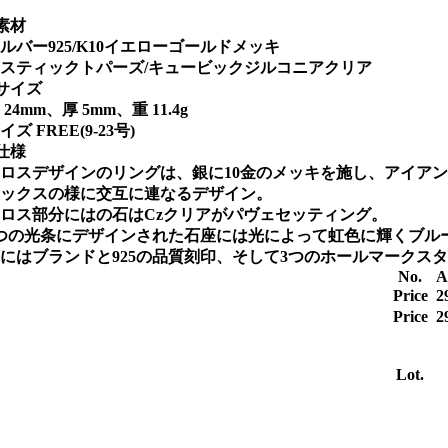
素材
ルバー925/K10イエローゴールドメッキ
スティックトパーズ/キュービックジルコニアクリア
サイズ
 24mm、厚 5mm、重 11.4g
イズ FREE(9-23号)
仕様
ロスデザインのリングは、銀に10金のメッキを施し、アイア
ックスの様に交互に連なるデザイン。
ロス部分にはの石はCzクリアがパヴェセッティング。
つの光条にデザインされた石座には光によって虹色に輝くブル
にはブランドと925の品質刻印、そして3つのホールマークス
No.
A
Price
2
Price
2
Lot.