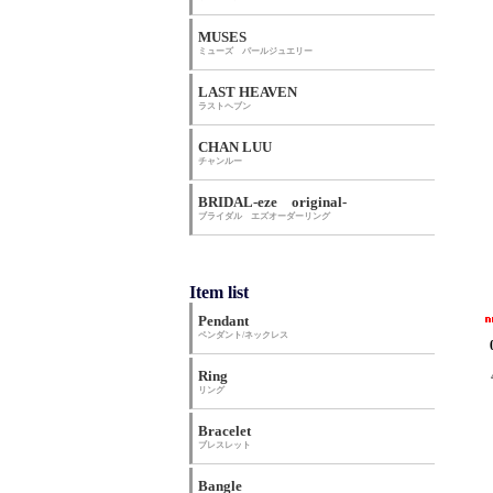
MUSES
ミューズ パールジュエリー
LAST HEAVEN
ラストヘブン
CHAN LUU
チャンルー
BRIDAL-eze original-
ブライダル エズオーダーリング
Item list
Pendant
ペンダント/ネックレス
Ring
リング
Bracelet
ブレスレット
Bangle