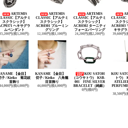
ARTEMIS
ARTEMIS
ARTEMIS
A
CLASSIC【アルテミ
CLASSIC【アルテミ
CLASSIC【アルテミ
CLASSI
スクラシック】
スクラシック】
スクラシック】
スクラ
ACP0371 ヘキサグラ
ACR0301 ブルーミン
ACR0302 ターニティ
ACR030
ムペンダント
グリング
フォーエバーリング
キサグラ
35,200円(税3,200円)
12,100円(税1,100円)
24,200円(税2,200円)
39,600円(
KANAME 【金目】
KANAME 【金目】
KOU SATOH
KOU SAT
切子 / Kiriko 菊花紋
切子 / Kiriko 八角籠
(コウサトウ) KSB-
トウ) K
首飾り
目首飾り
001 FINE SILVER
ATELIE
44,000円(税4,000円)
44,000円(税4,000円)
BRACELET（純銀）
PERFUME
0円(税0円)
38,500円(