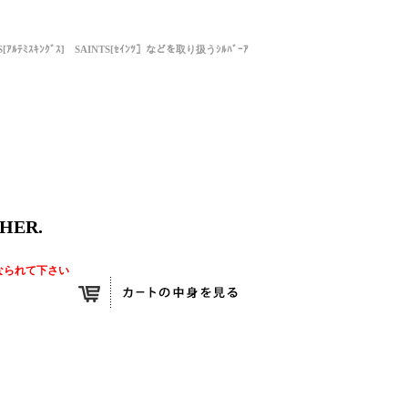
NGS[ｱﾙﾃﾐｽｷﾝｸﾞｽ] SAINTS[ｾｲﾝﾂ］などを取り扱うｼﾙﾊﾞｰｱ
HER.
なられて下さい