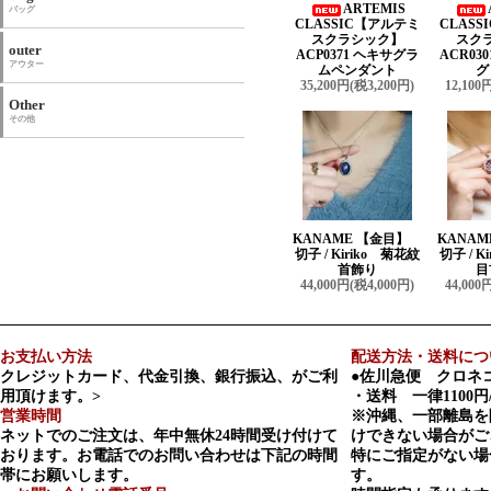
ARTEMIS
バッグ
CLASSIC【アルテミ
CLAS
スクラシック】
スク
outer
ACP0371 ヘキサグラ
ACR03
アウター
ムペンダント
グ
35,200円(税3,200円)
12,100
Other
その他
KANAME 【金目】
KANA
切子 / Kiriko 菊花紋
切子 / K
首飾り
目
44,000円(税4,000円)
44,000
お支払い方法
配送方法・送料につ
クレジットカード、代金引換、銀行振込、がご利
●佐川急便 クロネ
用頂けます。>
・送料 一律1100円
営業時間
※沖縄、一部離島を
ネットでのご注文は、年中無休24時間受け付けて
けできない場合がご
おります。お電話でのお問い合わせは下記の時間
特にご指定がない場
帯にお願いします。
す。