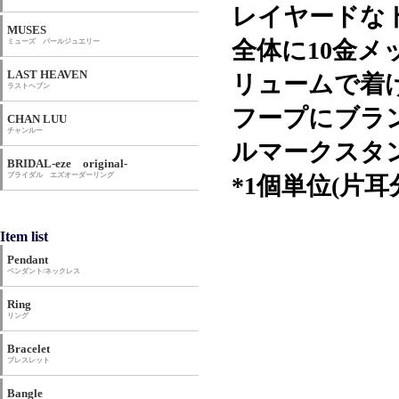
レイヤードな
MUSES
全体に10金
ミューズ パールジュエリー
LAST HEAVEN
リュームで着
ラストヘブン
フープにブラン
CHAN LUU
チャンルー
ルマークスタ
BRIDAL-eze original-
ブライダル エズオーダーリング
*1個単位(片
Item list
Pendant
ペンダント/ネックレス
Ring
リング
Bracelet
ブレスレット
Bangle