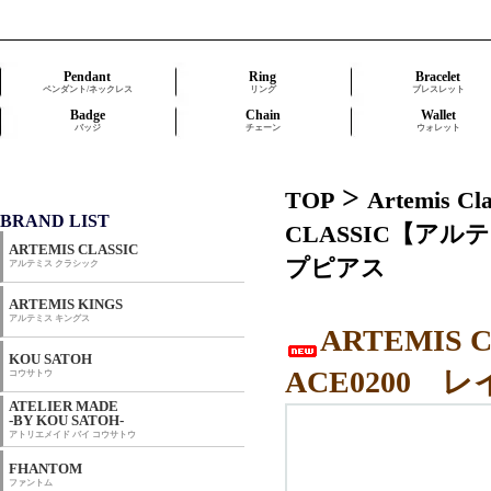
Pendant
Ring
Bracelet
ペンダント/ネックレス
リング
ブレスレット
Badge
Chain
Wallet
バッジ
チェーン
ウォレット
>
TOP
Artemis 
BRAND LIST
CLASSIC【ア
ARTEMIS CLASSIC
プピアス
アルテミス クラシック
ARTEMIS KINGS
アルテミス キングス
ARTEMI
KOU SATOH
ACE0200
コウサトウ
ATELIER MADE
-BY KOU SATOH-
アトリエメイド バイ コウサトウ
FHANTOM
ファントム