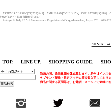
ARTEMIS CLASSIC[ｱﾙﾃﾐｽｸﾗｼｯｸ] AMP JAPAN[ｱﾝﾌﾟｼﾞｬﾊﾟﾝ］KOU SATOH[ｺｳｻﾄｳ] 
ｸｾ&ｼﾞｭｴﾘｰ・結婚指輪ｾﾚｸﾄｼｮｯﾌﾟ
Sakaguchi Bldg 1F 5-1 Funatu-chou Kagoshima-shi Kagoshima-ken, Japan TEL : 099-22
TOP.
LINE UP.
SHOPPING GUIDE.
SHO
当面の間、通信販売を休止致します。新作はインスタ
各ブランド新作・限定アイテム等多数入荷しており
商品に関する質問等は、お電話・メールにて気軽に