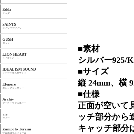
Edda
エッダ
SAINTS
セインツデザイン
GUSH
ガッシュ
■素材
LION HEART
シルバー925
ライオンハート
■サイズ
IDEALISM SOUND
イデアリズムサウンド
縦 24mm、横 9
Elenore
エレノアジュエリー
■仕様
Archiv
正面が空いて
アーカイブジュエリー
vie
ッチ部分から
ヴィー
キャッチ部分
Zanipolo Terzini
ザニポロタルツィーニ