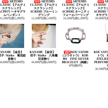
ARTEMIS
ARTEMIS
ARTEMIS
A
CLASSIC【アルテミ
CLASSIC【アルテミ
CLASSIC【アルテミ
CLASSI
スクラシック】
スクラシック】
スクラシック】
スクラ
ACP0371 ヘキサグラ
ACR0301 ブルーミン
ACR0302 ターニティ
ACR030
ムペンダント
グリング
フォーエバーリング
キサグラ
35,200円(税3,200円)
12,100円(税1,100円)
24,200円(税2,200円)
39,600円(
KANAME 【金目】
KANAME 【金目】
KOU SATOH
KOU SAT
切子 / Kiriko 菊花紋
切子 / Kiriko 八角籠
(コウサトウ) KSB-
トウ) K
首飾り
目首飾り
001 FINE SILVER
ATELIE
44,000円(税4,000円)
44,000円(税4,000円)
BRACELET（純銀）
PERFUME
0円(税0円)
38,500円(