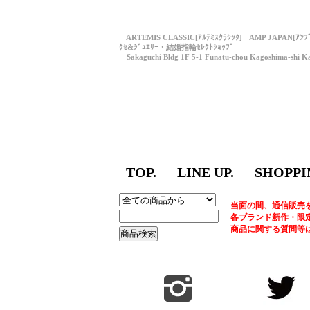
ARTEMIS CLASSIC[ｱﾙﾃﾐｽｸﾗｼｯｸ] AMP JAPAN[ｱﾝ
ｸｾ&ｼﾞｭｴﾘｰ・結婚指輪ｾﾚｸﾄｼｮｯﾌﾟ
Sakaguchi Bldg 1F 5-1 Funatu-chou Kagoshima-shi Ka
TOP.
LINE UP.
SHOPPI
当面の間、通信販売
各ブランド新作・限
商品に関する質問等