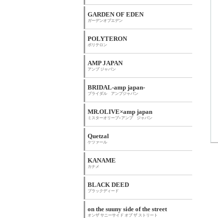
GARDEN OF EDEN
ガーデンオブエデン
POLYTERON
ポリテロン
AMP JAPAN
アンプ ジャパン
BRIDAL-amp japan-
ブライダル アンプジャパン
MR.OLIVE×amp japan
ミスターオリーブ×アンプ ジャパン
Quetzal
ケツァール
KANAME
カナメ
BLACK DEED
ブラックディード
on the suuny side of the street
オンザ サニーサイド オブ ザ ストリート