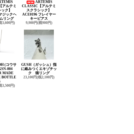
RTEMIS
ARTEMIS
C【アルテミ
CLASSIC【アルテミ
シック】
スクラシック】
3 マジックヘ
ACE0196 フレイヤー
ムリング
キーピアス
税3,600円)
9,900円(税900円)
OH (コウサ
GUSH（ガッシュ）指
SN-004
に絡みつくエキゾチッ
R MADE
ク 猫リング
 BOTTLE
23,100円(税2,100円)
S
税3,500円)