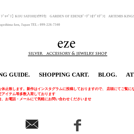
ﾌﾟｼﾞｬﾊﾟﾝ］KOU SATOH[ｺｳｻﾄｳ] GARDEN OF EDEN[ｶﾞｰﾃﾞﾝｵﾌﾞｴﾃﾞﾝ] ARTEMIS KI
goshima-ken, Japan TEL : 099-226-7340
NG GUIDE.
SHOPPING CART.
BLOG.
AT
を休止致します。新作はインスタグラムに投稿しておりますので、 店頭にてご覧に
定アイテム等多数入荷しております
は、お電話・メールにて気軽にお問い合わせくださいませ