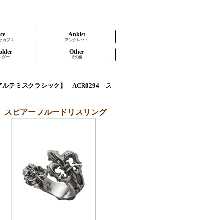
rce
Anklet
ヤカフス
アンクレット
older
Other
ルダー
その他
C【アルテミスクラシック】 ACR0294 ス
294 スピアーフルードリスリング