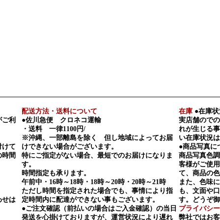
配送方法・送料について
在庫
●在庫状
がご利
●佐川急便 クロネコ運輸
実店舗のでの
・送料 一律1100円/
れが生じる事
※沖縄、一部離島を除く 但し地域によってお届
い在庫状況は
付けて
けできない場合がございます。
●商品写真に
の時間
特にご指定がない場合、最短でのお届けになりま
商品写真色調
す。
客様がご使用
時間指定も承ります。
て、商品の色
午前中・16時～18時・18時～20時・20時～21時
また、色味に
ただし時間を指定された場合でも、事情により指
も、文面や口
わせは
定時間内に配達ができない事もございます。
す。どうぞ御
●ご注文確認（前払いの場合はご入金確認）の当日
プライバシー
発送を心掛けておりますが、運営状況により遅れ
弊社ではお客