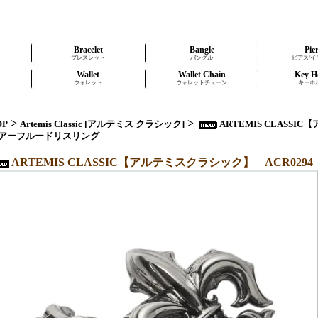
Bracelet
Bangle
Pie
ブレスレット
バングル
ピアス/イ
Wallet
Wallet Chain
Key H
ウォレット
ウォレットチェーン
キーホ
>
>
OP
Artemis Classic [アルテミス クラシック]
ARTEMIS CLASSI
アーフルードリスリング
ARTEMIS CLASSIC【アルテミスクラシック】 ACR0