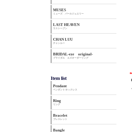
MUSES
ミューズ パールジュエリー
LAST HEAVEN
ラストヘブン
CHAN LUU
チャンルー
BRIDAL-eze original-
ブライダル エズオーダーリング
Item list
Pendant
ペンダント/ネックレス
Ring
リング
Bracelet
ブレスレット
Bangle