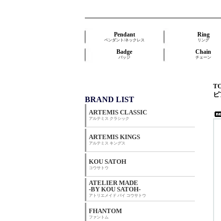
Pendant
Ring
ペンダント/ネックレス
リング
Badge
Chain
バッジ
チェーン
T
ピ
BRAND LIST
ARTEMIS CLASSIC
アルテミス クラシック
ARTEMIS KINGS
アルテミス キングス
KOU SATOH
コウサトウ
ATELIER MADE
-BY KOU SATOH-
アトリエメイド バイ コウサトウ
FHANTOM
ファントム