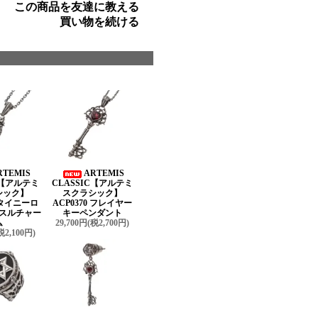
この商品を友達に教える
買い物を続ける
RTEMIS
ARTEMIS
C【アルテミ
CLASSIC【アルテミ
シック】
スクラシック】
9 タイニーロ
ACP0370 フレイヤー
スルチャー
キーペンダント
ム
29,700円(税2,700円)
税2,100円)