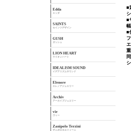
■
Edda
シ
エッダ
■
SAINTS
幅
セインツデザイン
■
フ
GUSH
ガッシュ
エ
重
LION HEART
同
ライオンハート
シ
IDEALISM SOUND
イデアリズムサウンド
Elenore
エレノアジュエリー
Archiv
アーカイブジュエリー
vie
ヴィー
Zanipolo Terzini
ザニポロタルツィーニ