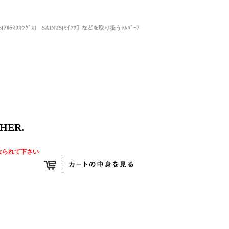
NGS[ｱﾙﾃﾐｽｷﾝｸﾞｽ] SAINTS[ｾｲﾝﾂ］などを取り扱うｼﾙﾊﾞｰｱ
HER.
なられて下さい