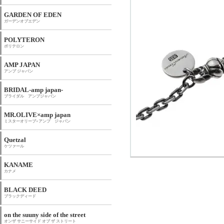
GARDEN OF EDEN
ガーデンオブエデン
POLYTERON
ポリテロン
AMP JAPAN
アンプ ジャパン
BRIDAL-amp japan-
ブライダル アンプジャパン
MR.OLIVE×amp japan
ミスターオリーブ×アンプ ジャパン
Quetzal
ケツァール
KANAME
カナメ
BLACK DEED
ブラックディード
on the suuny side of the street
オンザ サニーサイド オブ ザ ストリート