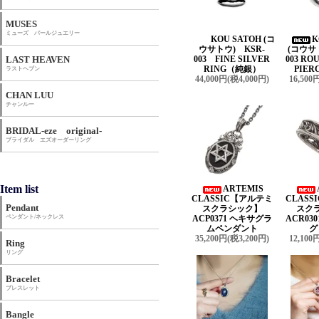
MUSES
ミューズ パールジュエリー
KOU SATOH (コ
K
ウサトウ) KSR-
(コウサ
LAST HEAVEN
003 FINE SILVER
003 R
RING（純銀）
PIER
ラストヘブン
44,000円(税4,000円)
16,500
CHAN LUU
チャンルー
BRIDAL-eze original-
ブライダル エズオーダーリング
Item list
ARTEMIS
CLASSIC【アルテミ
CLAS
Pendant
スクラシック】
スク
ペンダント/ネックレス
ACP0371 ヘキサグラ
ACR03
ムペンダント
グ
35,200円(税3,200円)
12,100
Ring
リング
Bracelet
ブレスレット
Bangle