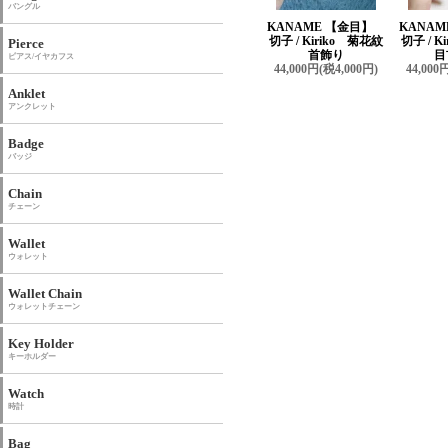
バングル
KANAME 【金目】
KANA
切子 / Kiriko 菊花紋
切子 / K
Pierce
首飾り
目
ピアス/イヤカフス
44,000円(税4,000円)
44,000
Anklet
アンクレット
Badge
バッジ
Chain
チェーン
Wallet
ウォレット
Wallet Chain
ウォレットチェーン
Key Holder
キーホルダー
Watch
時計
Bag