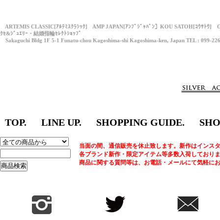
ARTEMIS CLASSIC[ｱﾙﾃﾐｽｸﾗｼｯｸ] AMP JAPAN[ｱﾝﾌﾟｼﾞｬﾊﾟﾝ］KOU SATOH[ｺｳｻﾄｳ] 
ｸｾ&ｼﾞｭｴﾘｰ・結婚指輪ｾﾚｸﾄｼｮｯﾌﾟ
Sakaguchi Bldg 1F 5-1 Funatu-chou Kagoshima-shi Kagoshima-ken, Japan TEL : 099-22
TOP.
LINE UP.
SHOPPING GUIDE.
SHO
当面の間、通信販売を休止致します。新作はインスタ
各ブランド新作・限定アイテム等多数入荷しており
商品に関する質問等は、お電話・メールにて気軽に