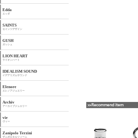
Edda
エッダ
SAINTS
セインツデザイン
GUSH
ガッシュ
LION HEART
ライオンハート
IDEALISM SOUND
イデアリズムサウンド
Elenore
エレノアジュエリー
Archiv
アーカイブジュエリー
vie
ヴィー
Zanipolo Terzini
ザニポロタルツィーニ