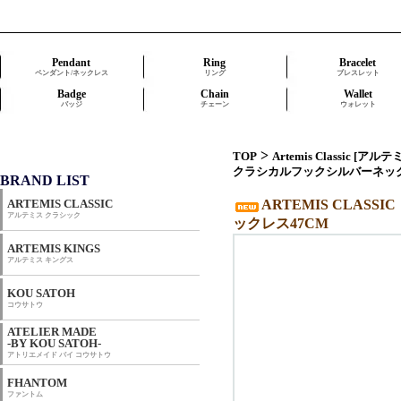
Pendant
Ring
Bracelet
ペンダント/ネックレス
リング
ブレスレット
Badge
Chain
Wallet
バッジ
チェーン
ウォレット
>
TOP
Artemis Classic [ア
クラシカルフックシルバーネック
BRAND LIST
ARTEMIS CLASSIC
ARTEMIS CLA
アルテミス クラシック
ックレス47CM
ARTEMIS KINGS
アルテミス キングス
KOU SATOH
コウサトウ
ATELIER MADE
-BY KOU SATOH-
アトリエメイド バイ コウサトウ
FHANTOM
ファントム