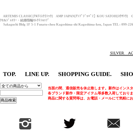
ARTEMIS CLASSIC[ｱﾙﾃﾐｽｸﾗｼｯｸ] AMP JAPAN[ｱﾝﾌﾟｼﾞｬﾊﾟﾝ］KOU SATOH[ｺｳｻﾄｳ] 
ｸｾ&ｼﾞｭｴﾘｰ・結婚指輪ｾﾚｸﾄｼｮｯﾌﾟ
Sakaguchi Bldg 1F 5-1 Funatu-chou Kagoshima-shi Kagoshima-ken, Japan TEL : 099-22
TOP.
LINE UP.
SHOPPING GUIDE.
SHO
当面の間、通信販売を休止致します。新作はインスタ
各ブランド新作・限定アイテム等多数入荷しており
商品に関する質問等は、お電話・メールにて気軽に