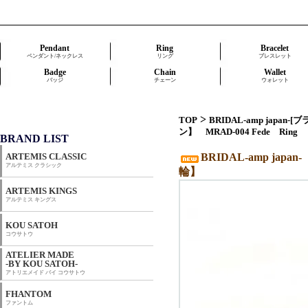
Pendant
Ring
Bracelet
ペンダント/ネックレス
リング
ブレスレット
Badge
Chain
Wallet
バッジ
チェーン
ウォレット
>
TOP
BRIDAL-amp japan
ン】 MRAD-004 Fede Ri
BRAND LIST
ARTEMIS CLASSIC
BRIDAL-amp ja
アルテミス クラシック
輪】
ARTEMIS KINGS
アルテミス キングス
KOU SATOH
コウサトウ
ATELIER MADE
-BY KOU SATOH-
アトリエメイド バイ コウサトウ
FHANTOM
ファントム