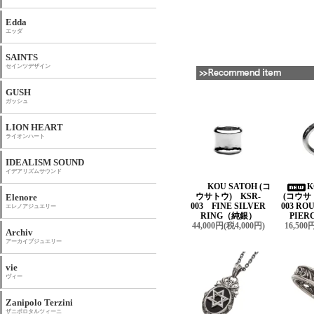
Edda
エッダ
SAINTS
セインツデザイン
GUSH
ガッシュ
LION HEART
ライオンハート
IDEALISM SOUND
イデアリズムサウンド
KOU SATOH (コ
K
ウサトウ) KSR-
(コウサ
Elenore
003 FINE SILVER
003 R
エレノアジュエリー
RING（純銀）
PIER
44,000円(税4,000円)
16,500
Archiv
アーカイブジュエリー
vie
ヴィー
Zanipolo Terzini
ザニポロタルツィーニ