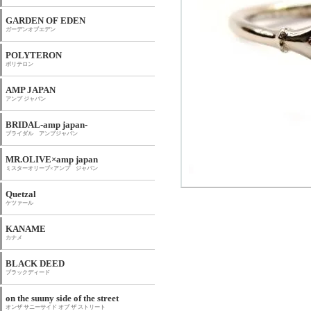
GARDEN OF EDEN
ガーデンオブエデン
POLYTERON
ポリテロン
AMP JAPAN
アンプ ジャパン
BRIDAL-amp japan-
ブライダル アンプジャパン
MR.OLIVE×amp japan
ミスターオリーブ×アンプ ジャパン
Quetzal
ケツァール
KANAME
カナメ
BLACK DEED
ブラックディード
on the suuny side of the street
オンザ サニーサイド オブ ザ ストリート