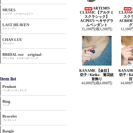
ARTEMIS
MUSES
CLASSIC【アルテミ
CLAS
ミューズ パールジュエリー
スクラシック】
スク
ACP0371 ヘキサグラ
ACR03
LAST HEAVEN
ムペンダント
グ
35,200円(税3,200円)
12,100
ラストヘブン
CHAN LUU
チャンルー
BRIDAL-eze original-
ブライダル エズオーダーリング
KANAME 【金目】
KANA
切子 / Kiriko 菊花紋
切子 / K
Item list
首飾り
目
44,000円(税4,000円)
44,000
Pendant
ペンダント/ネックレス
Ring
リング
Bracelet
ブレスレット
Bangle