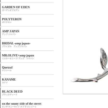
GARDEN OF EDEN
ガーデンオブエデン
POLYTERON
ポリテロン
AMP JAPAN
アンプ ジャパン
BRIDAL-amp japan-
ブライダル アンプジャパン
MR.OLIVE×amp japan
ミスターオリーブ×アンプ ジャパン
Quetzal
ケツァール
KANAME
カナメ
BLACK DEED
ブラックディード
on the suuny side of the street
オンザ サニーサイド オブ ザ ストリート