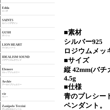
Edda
エッダ
SAINTS
セインツデザイン
■素材
GUSH
ガッシュ
シルバー925
LION HEART
ライオンハート
ロジウムメッ
IDEALISM SOUND
■サイズ
イデアリズムサウンド
縦 42mm(バ
Elenore
エレノアジュエリー
4.5g
Archiv
■仕様
アーカイブジュエリー
vie
青のプレシー
ヴィー
ペンダント。
Zanipolo Terzini
ザニポロタルツィーニ