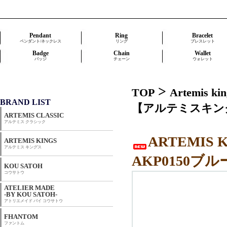
Pendant
Ring
Bracelet
ペンダント/ネックレス
リング
ブレスレット
Badge
Chain
Wallet
バッジ
チェーン
ウォレット
>
TOP
Artemis
BRAND LIST
【アルテミスキング
ARTEMIS CLASSIC
アルテミス クラシック
ARTEMIS
ARTEMIS KINGS
アルテミス キングス
AKP0150
KOU SATOH
コウサトウ
ATELIER MADE
-BY KOU SATOH-
アトリエメイド バイ コウサトウ
FHANTOM
ファントム