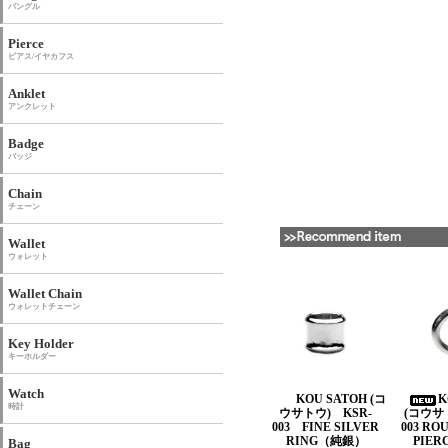
バングル
Pierce
ピアス/イヤカフス
Anklet
アンクレット
Badge
バッジ
Chain
チェーン
Wallet
ウォレット
Wallet Chain
ウォレットチェーン
Key Holder
キーホルダー
Watch
KOU SATOH (コ
K
時計
ウサトウ) KSR-
(コウサ
003 FINE SILVER
003 R
RING（純銀）
PIER
Bag