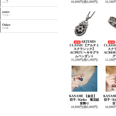
44,000円(税4,000円)
16,500
バッグ
outer
アウター
Other
その他
ARTEMIS
CLASSIC【アルテミ
CLAS
スクラシック】
スク
ACP0371 ヘキサグラ
ACR03
ムペンダント
グ
35,200円(税3,200円)
12,100
KANAME 【金目】
KANA
切子 / Kiriko 菊花紋
切子 / K
首飾り
目
44,000円(税4,000円)
44,000