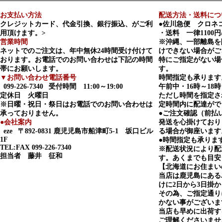
お支払い方法
配送方法・送料につ
クレジットカード、代金引換、銀行振込、がご利
●佐川急便 クロネ
用頂けます。>
・送料 一律1100円
営業時間
※沖縄、一部離島を
ネットでのご注文は、年中無休24時間受け付けて
けできない場合がご
おります。お電話でのお問い合わせは下記の時間
特にご指定がない場
帯にお願いします。
す。
▼お問い合わせ電話番号
時間指定も承ります
099-226-7340
受付時間 11:00～19:00
午前中・16時～18時
定休日 火曜日
ただし時間を指定さ
※日曜・祝日・祭日はお電話でのお問い合わせは
定時間内に配達がで
承っておりません。
●ご注文確認（前払
●会社案内
発送を心掛けており
eze
〒892-0831 鹿児児島市船津町5-1 坂口ビル
る場合が御座います
1F
●時間指定も承りま
TEL:FAX 099-226-7340
※配送状況により配
担当者 藤井 征和
す。あくまでも目安
【北海道にお住まい
当店は鹿児島にある
けに2日から3日掛
その為、ご指定通り
かない事がございま
当店も早めに出荷す
ご理解くださいませ