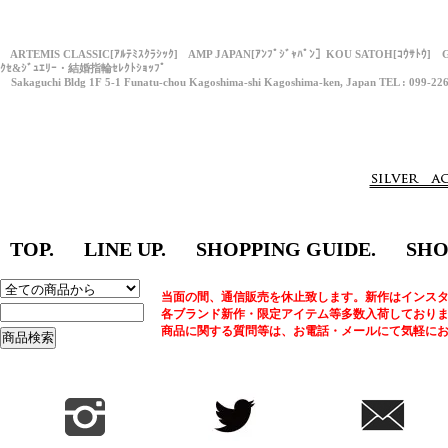
ARTEMIS CLASSIC[ｱﾙﾃﾐｽｸﾗｼｯｸ] AMP JAPAN[ｱﾝﾌﾟｼﾞｬﾊﾟﾝ］KOU SATOH[ｺｳｻﾄｳ] 
ｸｾ&ｼﾞｭｴﾘｰ・結婚指輪ｾﾚｸﾄｼｮｯﾌﾟ
Sakaguchi Bldg 1F 5-1 Funatu-chou Kagoshima-shi Kagoshima-ken, Japan TEL : 099-22
TOP.
LINE UP.
SHOPPING GUIDE.
SHO
当面の間、通信販売を休止致します。新作はインスタ
各ブランド新作・限定アイテム等多数入荷しており
商品に関する質問等は、お電話・メールにて気軽に