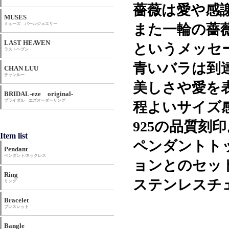
薔薇は愛や感
MUSES
ミューズ パールジュエリー
また一輪の薔
LAST HEAVEN
というメッセ
ラストヘブン
青いバラは到
CHAN LUU
チャンルー
美しさや愛を
BRIDAL-eze original-
ブライダル エズオーダーリング
程よいサイズ
925の品質刻印
Item list
ペンダントト
Pendant
ペンダント/ネックレス
ョンとのセッ
Ring
ステンレスチェ
リング
Bracelet
ブレスレット
Bangle