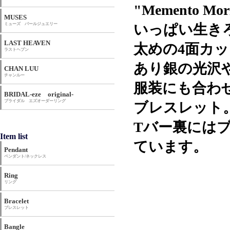
"Memento
MUSES
ミューズ パールジュエリー
いっぱい生き
LAST HEAVEN
太めの4面カ
ラストヘブン
あり銀の光沢
CHAN LUU
チャンルー
服装にも合わ
BRIDAL-eze original-
ブライダル エズオーダーリング
ブレスレット
Tバー裏にはブ
Item list
ています。
Pendant
ペンダント/ネックレス
Ring
リング
Bracelet
ブレスレット
Bangle