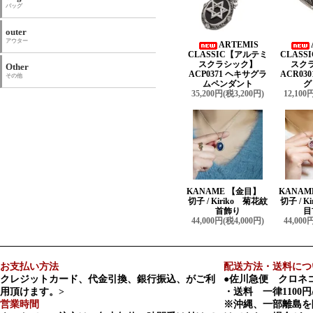
バッグ
outer
アウター
ARTEMIS
CLASSIC【アルテミ
CLAS
スクラシック】
スク
Other
ACP0371 ヘキサグラ
ACR03
その他
ムペンダント
グ
35,200円(税3,200円)
12,100
KANAME 【金目】
KANA
切子 / Kiriko 菊花紋
切子 / K
首飾り
目
44,000円(税4,000円)
44,000
お支払い方法
配送方法・送料につ
クレジットカード、代金引換、銀行振込、がご利
●佐川急便 クロネ
用頂けます。>
・送料 一律1100円
営業時間
※沖縄、一部離島を