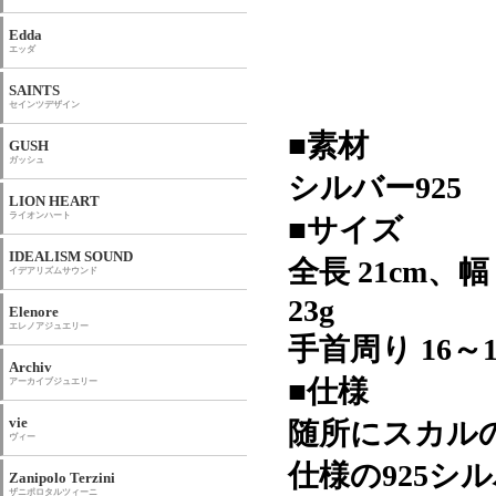
Edda
エッダ
SAINTS
セインツデザイン
■素材
GUSH
ガッシュ
シルバー925
LION HEART
ライオンハート
■サイズ
IDEALISM SOUND
全長 21cm、幅
イデアリズムサウンド
23g
Elenore
エレノアジュエリー
手首周り 16～1
Archiv
■仕様
アーカイブジュエリー
vie
随所にスカル
ヴィー
仕様の925シ
Zanipolo Terzini
ザニポロタルツィーニ