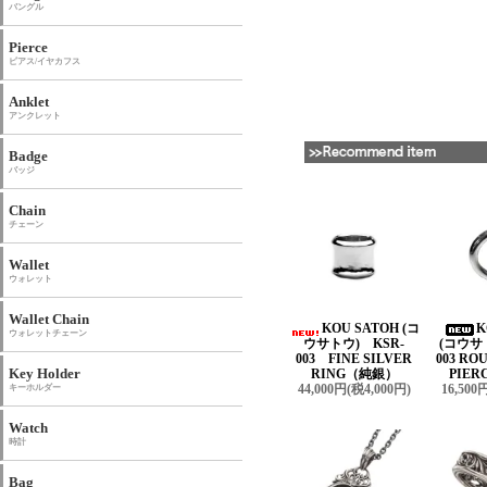
バングル
Pierce
ピアス/イヤカフス
Anklet
アンクレット
Badge
バッジ
Chain
チェーン
Wallet
ウォレット
Wallet Chain
KOU SATOH (コ
K
ウォレットチェーン
ウサトウ) KSR-
(コウサ
003 FINE SILVER
003 R
Key Holder
RING（純銀）
PIER
44,000円(税4,000円)
16,500
キーホルダー
Watch
時計
Bag