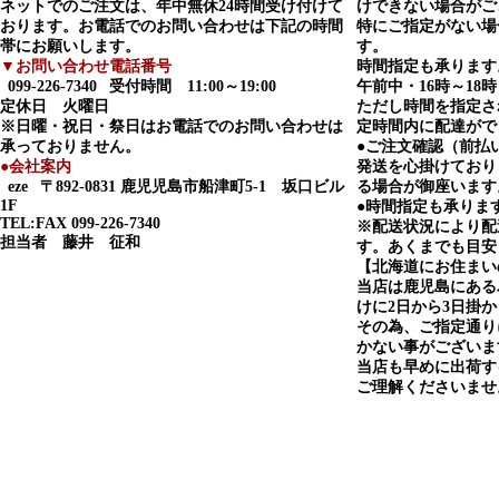
ネットでのご注文は、年中無休24時間受け付けて
けできない場合がご
おります。お電話でのお問い合わせは下記の時間
特にご指定がない場
帯にお願いします。
す。
▼お問い合わせ電話番号
時間指定も承ります
099-226-7340
受付時間 11:00～19:00
午前中・16時～18時
定休日 火曜日
ただし時間を指定さ
※日曜・祝日・祭日はお電話でのお問い合わせは
定時間内に配達がで
承っておりません。
●ご注文確認（前払
●会社案内
発送を心掛けており
eze
〒892-0831 鹿児児島市船津町5-1 坂口ビル
る場合が御座います
1F
●時間指定も承りま
TEL:FAX 099-226-7340
※配送状況により配
担当者 藤井 征和
す。あくまでも目安
【北海道にお住まい
当店は鹿児島にある
けに2日から3日掛
その為、ご指定通り
かない事がございま
当店も早めに出荷す
ご理解くださいませ