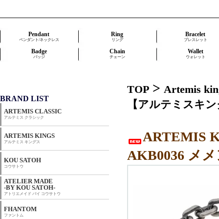
Pendant
Ring
Bracelet
ペンダント/ネックレス
リング
ブレスレット
Badge
Chain
Wallet
バッジ
チェーン
ウォレット
>
TOP
Artemis
BRAND LIST
【アルテミスキング
ARTEMIS CLASSIC
アルテミス クラシック
ARTEMIS
ARTEMIS KINGS
アルテミス キングス
AKB0036
KOU SATOH
コウサトウ
ATELIER MADE
-BY KOU SATOH-
アトリエメイド バイ コウサトウ
FHANTOM
ファントム