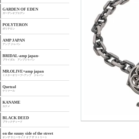
GARDEN OF EDEN
ガーデンオブエデン
POLYTERON
ポリテロン
AMP JAPAN
アンプ ジャパン
BRIDAL-amp japan-
ブライダル アンプジャパン
MR.OLIVE×amp japan
ミスターオリーブ×アンプ ジャパン
Quetzal
ケツァール
KANAME
カナメ
BLACK DEED
ブラックディード
on the suuny side of the street
オンザ サニーサイド オブ ザ ストリート