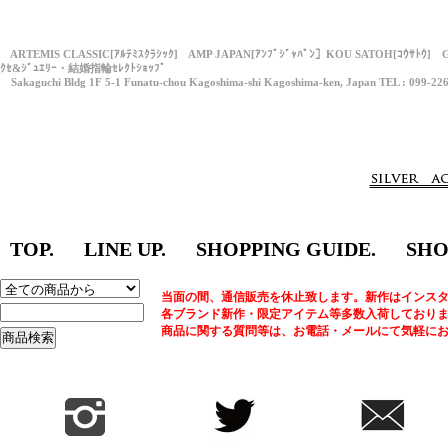
ARTEMIS CLASSIC[ｱﾙﾃﾐｽｸﾗｼｯｸ] AMP JAPAN[ｱﾝﾌﾟｼﾞｬﾊﾟﾝ］KOU SATOH[ｺｳｻﾄｳ] 
ｸｾ&ｼﾞｭｴﾘｰ・結婚指輪ｾﾚｸﾄｼｮｯﾌﾟ
Sakaguchi Bldg 1F 5-1 Funatu-chou Kagoshima-shi Kagoshima-ken, Japan TEL : 099-22
TOP.
LINE UP.
SHOPPING GUIDE.
SHO
当面の間、通信販売を休止致します。新作はインスタ
各ブランド新作・限定アイテム等多数入荷しており
商品に関する質問等は、お電話・メールにて気軽に