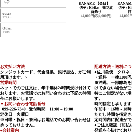
バッグ
KANAME 【金目】
KANA
切子 / Kiriko 菊花紋
切子 / K
首飾り
目
outer
44,000円(税4,000円)
44,000
アウター
Other
その他
お支払い方法
配送方法・送料につ
クレジットカード、代金引換、銀行振込、がご利
●佐川急便 クロネ
用頂けます。>
・送料 一律1100円
営業時間
※沖縄、一部離島を
ネットでのご注文は、年中無休24時間受け付けて
けできない場合がご
おります。お電話でのお問い合わせは下記の時間
特にご指定がない場
帯にお願いします。
す。
▼お問い合わせ電話番号
時間指定も承ります
099-226-7340
受付時間 11:00～19:00
午前中・16時～18時
定休日 火曜日
ただし時間を指定さ
※日曜・祝日・祭日はお電話でのお問い合わせは
定時間内に配達がで
承っておりません。
●ご注文確認（前払
●会社案内
発送を心掛けており