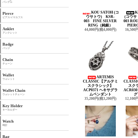
バングル
KOU SATOH (コ
K
Pierce
ウサトウ) KSR-
(コウサ
ピアス/イヤカフス
003 FINE SILVER
003 R
RING（純銀）
PIER
Anklet
44,000円(税4,000円)
16,500
アンクレット
Badge
バッジ
Chain
チェーン
Wallet
ARTEMIS
ウォレット
CLASSIC【アルテミ
CLAS
スクラシック】
スク
ACP0371 ヘキサグラ
ACR03
Wallet Chain
ムペンダント
グ
ウォレットチェーン
35,200円(税3,200円)
12,100
Key Holder
キーホルダー
Watch
時計
Bag