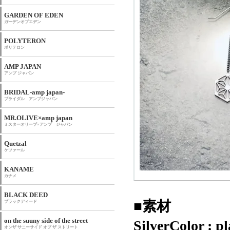
GARDEN OF EDEN
ガーデンオブエデン
POLYTERON
ポリテロン
AMP JAPAN
アンプ ジャパン
BRIDAL-amp japan-
ブライダル アンプジャパン
MR.OLIVE×amp japan
ミスターオリーブ×アンプ ジャパン
Quetzal
ケツァール
KANAME
カナメ
BLACK DEED
■素材
ブラックディード
on the suuny side of the street
SilverColor : 
オンザ サニーサイド オブ ザ ストリート