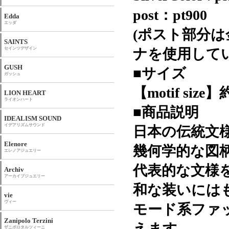
post：pt900
Edda
エッダ
(ポスト部分
SAINTS
セインツデザイン
ナを使用して
GUSH
■サイズ
ガッシュ
【motif size】
LION HEART
ライオンハート
■商品説明
IDEALISM SOUND
イデアリズムサウンド
日本の伝統文
Elenore
幾何学的な図
エレノアジュエリー
代表的な文様
Archiv
アーカイブジュエリー
和な装いには
vie
ヴィー
モード系ファ
Zanipolo Terzini
えます。
ザニポロタルツィーニ