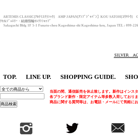
ARTEMIS CLASSIC[ｱﾙﾃﾐｽｸﾗｼｯｸ] AMP JAPAN[ｱﾝﾌﾟｼﾞｬﾊﾟﾝ］KOU SATOH[ｺｳｻﾄｳ] 
ｸｾ&ｼﾞｭｴﾘｰ・結婚指輪ｾﾚｸﾄｼｮｯﾌﾟ
Sakaguchi Bldg 1F 5-1 Funatu-chou Kagoshima-shi Kagoshima-ken, Japan TEL : 099-22
TOP.
LINE UP.
SHOPPING GUIDE.
SHO
当面の間、通信販売を休止致します。新作はインスタ
各ブランド新作・限定アイテム等多数入荷しており
商品に関する質問等は、お電話・メールにて気軽に