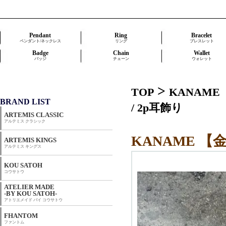
Pendant
Ring
Bracelet
ペンダント/ネックレス
リング
ブレスレット
Badge
Chain
Wallet
バッジ
チェーン
ウォレット
>
TOP
KANAME
BRAND LIST
/ 2p耳飾り
ARTEMIS CLASSIC
アルテミス クラシック
KANAME 【金
ARTEMIS KINGS
アルテミス キングス
KOU SATOH
コウサトウ
ATELIER MADE
-BY KOU SATOH-
アトリエメイド バイ コウサトウ
FHANTOM
ファントム