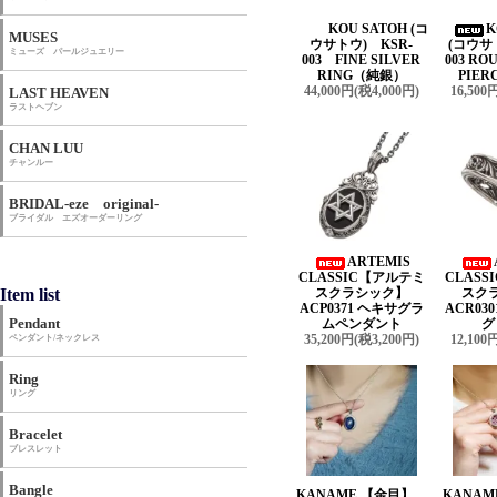
KOU SATOH (コ
K
MUSES
ウサトウ) KSR-
(コウサ
ミューズ パールジュエリー
003 FINE SILVER
003 R
RING（純銀）
PIER
44,000円(税4,000円)
16,500
LAST HEAVEN
ラストヘブン
CHAN LUU
チャンルー
BRIDAL-eze original-
ブライダル エズオーダーリング
ARTEMIS
CLASSIC【アルテミ
CLAS
Item list
スクラシック】
スク
ACP0371 ヘキサグラ
ACR03
Pendant
ムペンダント
グ
35,200円(税3,200円)
12,100
ペンダント/ネックレス
Ring
リング
Bracelet
ブレスレット
Bangle
KANAME 【金目】
KANA