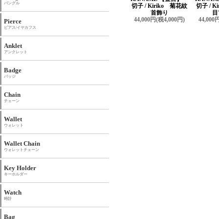
バングル
切子 / Kiriko 菊花紋
切子 / K
首飾り
目
44,000円(税4,000円)
44,000
Pierce
ピアス/イヤカフス
Anklet
アンクレット
Badge
バッジ
Chain
チェーン
Wallet
ウォレット
Wallet Chain
ウォレットチェーン
Key Holder
キーホルダー
Watch
時計
Bag