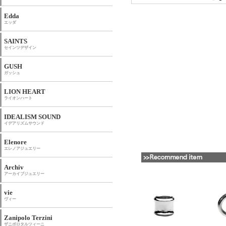
Edda
エッダ
SAINTS
セインツデザイン
GUSH
ガッシュ
LION HEART
ライオンハート
IDEALISM SOUND
イデアリズムサウンド
Elenore
エレノアジュエリー
Archiv
アーカイブジュエリー
vie
ヴィー
Zanipolo Terzini
ザニポロタルツィーニ