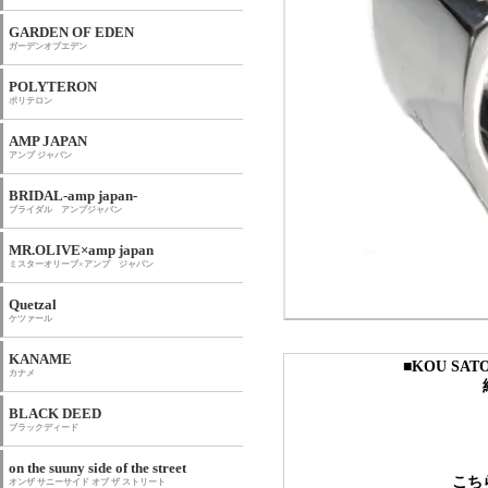
GARDEN OF EDEN
ガーデンオブエデン
POLYTERON
ポリテロン
AMP JAPAN
アンプ ジャパン
BRIDAL-amp japan-
ブライダル アンプジャパン
MR.OLIVE×amp japan
ミスターオリーブ×アンプ ジャパン
Quetzal
ケツァール
KANAME
■KOU SA
カナメ
BLACK DEED
ブラックディード
on the suuny side of the street
こち
オンザ サニーサイド オブ ザ ストリート