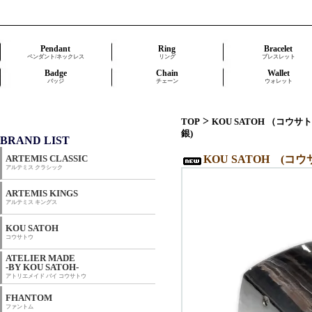
Pendant
Ring
Bracelet
ペンダント/ネックレス
リング
ブレスレット
Badge
Chain
Wallet
バッジ
チェーン
ウォレット
>
TOP
KOU SATOH （コウサ
銀)
BRAND LIST
ARTEMIS CLASSIC
KOU SATOH (コウサ
アルテミス クラシック
ARTEMIS KINGS
アルテミス キングス
KOU SATOH
コウサトウ
ATELIER MADE
-BY KOU SATOH-
アトリエメイド バイ コウサトウ
FHANTOM
ファントム