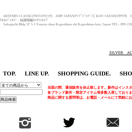
ARTEMIS CLASSIC[ｱﾙﾃﾐｽｸﾗｼｯｸ] AMP JAPAN[ｱﾝﾌﾟｼﾞｬﾊﾟﾝ］KOU SATOH[ｺｳｻﾄｳ] 
ｸｾ&ｼﾞｭｴﾘｰ・結婚指輪ｾﾚｸﾄｼｮｯﾌﾟ
Sakaguchi Bldg 1F 5-1 Funatu-chou Kagoshima-shi Kagoshima-ken, Japan TEL : 099-22
TOP.
LINE UP.
SHOPPING GUIDE.
SHO
当面の間、通信販売を休止致します。新作はインスタ
各ブランド新作・限定アイテム等多数入荷しており
商品に関する質問等は、お電話・メールにて気軽に