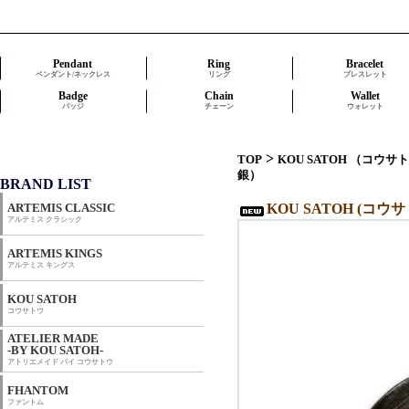
Pendant
Ring
Bracelet
ペンダント/ネックレス
リング
ブレスレット
Badge
Chain
Wallet
バッジ
チェーン
ウォレット
>
TOP
KOU SATOH （コウサ
銀）
BRAND LIST
ARTEMIS CLASSIC
KOU SATOH (コウサ
アルテミス クラシック
ARTEMIS KINGS
アルテミス キングス
KOU SATOH
コウサトウ
ATELIER MADE
-BY KOU SATOH-
アトリエメイド バイ コウサトウ
FHANTOM
ファントム