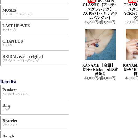
ARTEMIS
CLASSIC【アルテミ
CLAS
スクラシック】
スク
MUSES
ACP0371 ヘキサグラ
ACR03
ミューズ パールジュエリー
ムペンダント
グ
35,200円(税3,200円)
12,100
LAST HEAVEN
ラストヘブン
CHAN LUU
チャンルー
BRIDAL-eze original-
ブライダル エズオーダーリング
KANAME 【金目】
KANA
切子 / Kiriko 菊花紋
切子 / K
首飾り
目
44,000円(税4,000円)
44,000
Item list
Pendant
ペンダント/ネックレス
Ring
リング
Bracelet
ブレスレット
Bangle