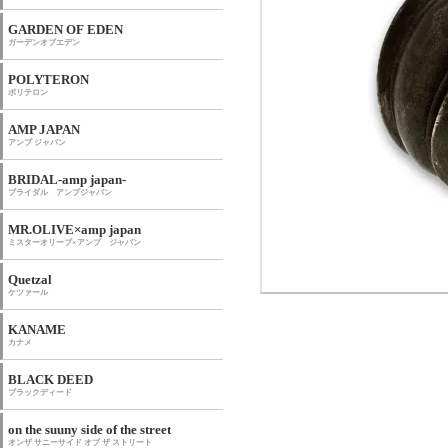
GARDEN OF EDEN
ガーデンオブエデン
POLYTERON
ポリテロン
AMP JAPAN
アンプ ジャパン
BRIDAL-amp japan-
ブライダル アンプジャパン
MR.OLIVE×amp japan
ミスターオリーブ×アンプ ジャパン
Quetzal
ケツァール
KANAME
カナメ
BLACK DEED
ブラックディード
on the suuny side of the street
オンザ サニーサイド オブ ザ ストリート