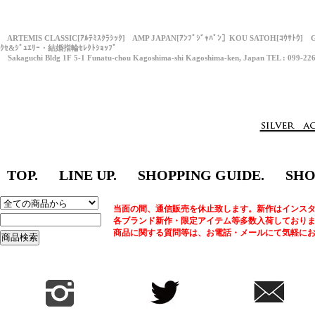
ARTEMIS CLASSIC[ｱﾙﾃﾐｽｸﾗｼｯｸ] AMP JAPAN[ｱﾝﾌﾟｼﾞｬﾊﾟﾝ］KOU SATOH[ｺｳｻﾄｳ] 
ｸｾ&ｼﾞｭｴﾘｰ・結婚指輪ｾﾚｸﾄｼｮｯﾌﾟ
Sakaguchi Bldg 1F 5-1 Funatu-chou Kagoshima-shi Kagoshima-ken, Japan TEL : 099-22
TOP.
LINE UP.
SHOPPING GUIDE.
SHO
当面の間、通信販売を休止致します。新作はインスタ
各ブランド新作・限定アイテム等多数入荷しており
商品に関する質問等は、お電話・メールにて気軽に