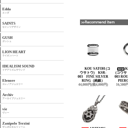
Edda
エッダ
SAINTS
セインツデザイン
GUSH
ガッシュ
LION HEART
ライオンハート
IDEALISM SOUND
KOU SATOH (コ
K
イデアリズムサウンド
ウサトウ) KSR-
(コウサ
003 FINE SILVER
003 R
Elenore
RING（純銀）
PIER
44,000円(税4,000円)
16,500
エレノアジュエリー
Archiv
アーカイブジュエリー
vie
ヴィー
Zanipolo Terzini
ザニポロタルツィーニ