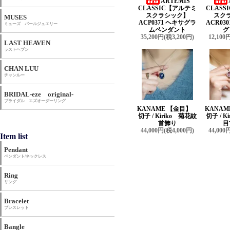
ARTEMIS
CLASSIC【アルテミ
CLAS
スクラシック】
スク
MUSES
ACP0371 ヘキサグラ
ACR03
ミューズ パールジュエリー
ムペンダント
グ
35,200円(税3,200円)
12,100
LAST HEAVEN
ラストヘブン
CHAN LUU
チャンルー
BRIDAL-eze original-
ブライダル エズオーダーリング
KANAME 【金目】
KANA
切子 / Kiriko 菊花紋
切子 / K
首飾り
目
44,000円(税4,000円)
44,000
Item list
Pendant
ペンダント/ネックレス
Ring
リング
Bracelet
ブレスレット
Bangle