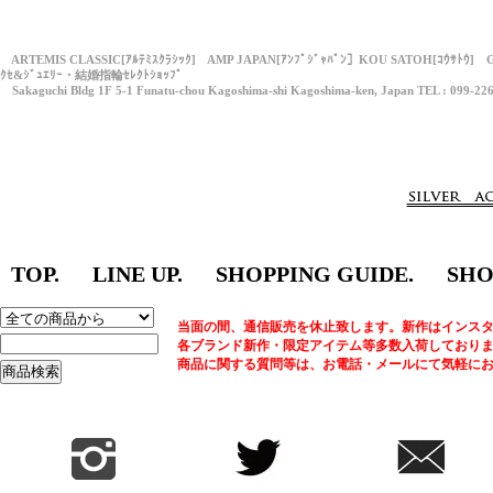
ARTEMIS CLASSIC[ｱﾙﾃﾐｽｸﾗｼｯｸ] AMP JAPAN[ｱﾝﾌﾟｼﾞｬﾊﾟﾝ］KOU SATOH[ｺｳｻﾄｳ] 
ｸｾ&ｼﾞｭｴﾘｰ・結婚指輪ｾﾚｸﾄｼｮｯﾌﾟ
Sakaguchi Bldg 1F 5-1 Funatu-chou Kagoshima-shi Kagoshima-ken, Japan TEL : 099-22
TOP.
LINE UP.
SHOPPING GUIDE.
SHO
当面の間、通信販売を休止致します。新作はインスタ
各ブランド新作・限定アイテム等多数入荷しており
商品に関する質問等は、お電話・メールにて気軽に