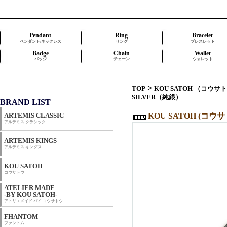
Pendant
Ring
Bracelet
ペンダント/ネックレス
リング
ブレスレット
Badge
Chain
Wallet
バッジ
チェーン
ウォレット
>
TOP
KOU SATOH （コウサ
SILVER（純銀）
BRAND LIST
ARTEMIS CLASSIC
KOU SATOH (コウサ
アルテミス クラシック
ARTEMIS KINGS
アルテミス キングス
KOU SATOH
コウサトウ
ATELIER MADE
-BY KOU SATOH-
アトリエメイド バイ コウサトウ
FHANTOM
ファントム