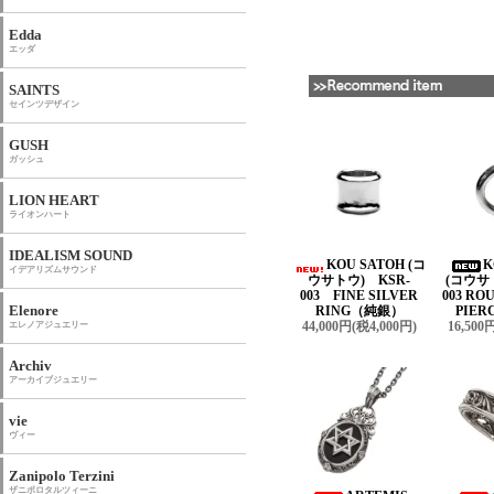
Edda
エッダ
SAINTS
セインツデザイン
GUSH
ガッシュ
LION HEART
ライオンハート
IDEALISM SOUND
KOU SATOH (コ
K
イデアリズムサウンド
ウサトウ) KSR-
(コウサ
003 FINE SILVER
003 R
Elenore
RING（純銀）
PIER
44,000円(税4,000円)
16,500
エレノアジュエリー
Archiv
アーカイブジュエリー
vie
ヴィー
Zanipolo Terzini
ザニポロタルツィーニ