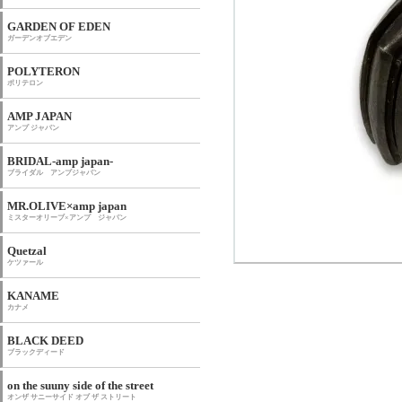
GARDEN OF EDEN
ガーデンオブエデン
POLYTERON
ポリテロン
AMP JAPAN
アンプ ジャパン
BRIDAL-amp japan-
ブライダル アンプジャパン
MR.OLIVE×amp japan
ミスターオリーブ×アンプ ジャパン
Quetzal
ケツァール
KANAME
カナメ
BLACK DEED
ブラックディード
on the suuny side of the street
オンザ サニーサイド オブ ザ ストリート