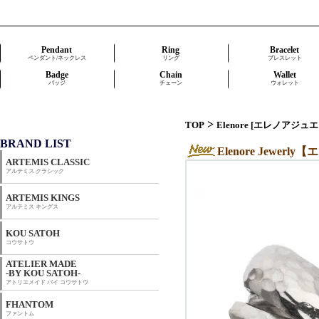
Pendant
Ring
Bracelet
ペンダント/ネックレス
リング
ブレスレット
Badge
Chain
Wallet
バッジ
チェーン
ウォレット
>
TOP
Elenore [エレノアジュ
BRAND LIST
Elenore Jewe
ARTEMIS CLASSIC
アルテミス クラシック
ARTEMIS KINGS
アルテミス キングス
KOU SATOH
コウサトウ
ATELIER MADE
-BY KOU SATOH-
アトリエメイド バイ コウサトウ
FHANTOM
ファントム