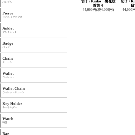
切子 / Kiriko 菊花紋
切子 / K
バングル
首飾り
目
44,000円(税4,000円)
44,000
Pierce
ピアス/イヤカフス
Anklet
アンクレット
Badge
バッジ
Chain
チェーン
Wallet
ウォレット
Wallet Chain
ウォレットチェーン
Key Holder
キーホルダー
Watch
時計
Bag