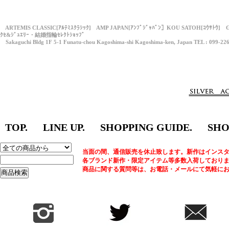
ARTEMIS CLASSIC[ｱﾙﾃﾐｽｸﾗｼｯｸ] AMP JAPAN[ｱﾝﾌﾟｼﾞｬﾊﾟﾝ］KOU SATOH[ｺｳｻﾄｳ] 
ｸｾ&ｼﾞｭｴﾘｰ・結婚指輪ｾﾚｸﾄｼｮｯﾌﾟ
Sakaguchi Bldg 1F 5-1 Funatu-chou Kagoshima-shi Kagoshima-ken, Japan TEL : 099-22
TOP.
LINE UP.
SHOPPING GUIDE.
SHO
当面の間、通信販売を休止致します。新作はインスタ
各ブランド新作・限定アイテム等多数入荷しており
商品に関する質問等は、お電話・メールにて気軽に