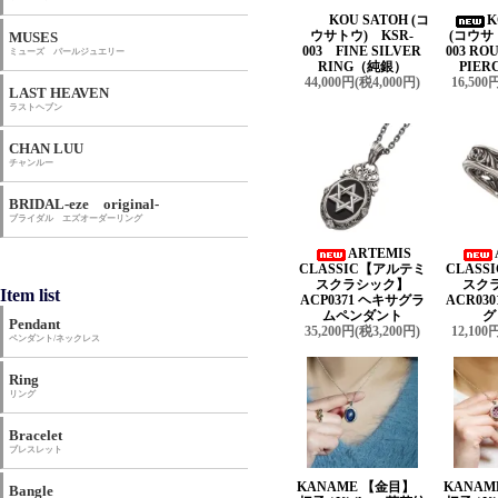
KOU SATOH (コ
K
ウサトウ) KSR-
(コウサ
MUSES
003 FINE SILVER
003 R
ミューズ パールジュエリー
RING（純銀）
PIER
44,000円(税4,000円)
16,500
LAST HEAVEN
ラストヘブン
CHAN LUU
チャンルー
BRIDAL-eze original-
ブライダル エズオーダーリング
ARTEMIS
CLASSIC【アルテミ
CLAS
スクラシック】
スク
Item list
ACP0371 ヘキサグラ
ACR03
ムペンダント
グ
Pendant
35,200円(税3,200円)
12,100
ペンダント/ネックレス
Ring
リング
Bracelet
ブレスレット
KANAME 【金目】
KANA
Bangle