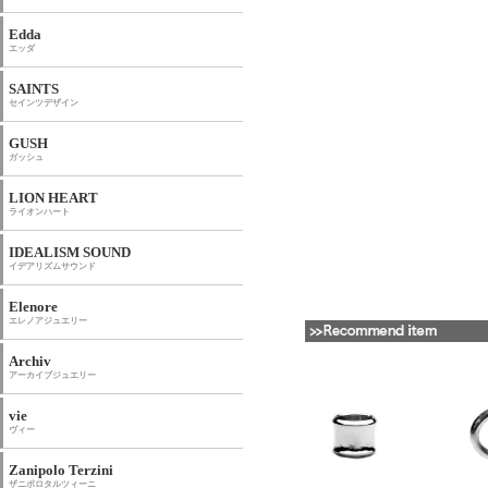
Edda
エッダ
SAINTS
セインツデザイン
GUSH
ガッシュ
LION HEART
ライオンハート
IDEALISM SOUND
イデアリズムサウンド
Elenore
エレノアジュエリー
Archiv
アーカイブジュエリー
vie
ヴィー
Zanipolo Terzini
ザニポロタルツィーニ