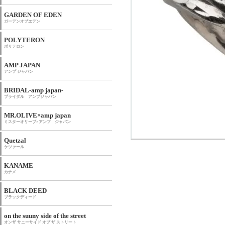
GARDEN OF EDEN
ガーデンオブエデン
POLYTERON
ポリテロン
AMP JAPAN
アンプ ジャパン
BRIDAL-amp japan-
ブライダル アンプジャパン
MR.OLIVE×amp japan
ミスターオリーブ×アンプ ジャパン
Quetzal
ケツァール
KANAME
カナメ
BLACK DEED
ブラックディード
on the suuny side of the street
オンザ サニーサイド オブ ザ ストリート