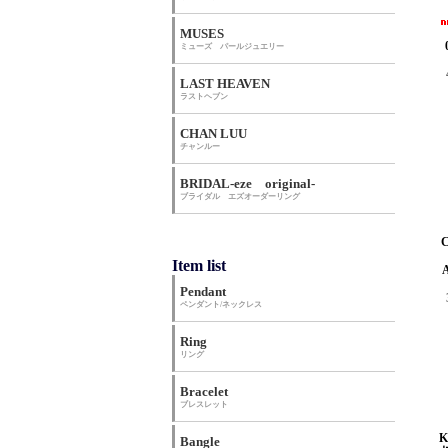
MUSES
ミューズ パールジュエリー
LAST HEAVEN
ラストヘブン
CHAN LUU
チャンルー
BRIDAL-eze original-
ブライダル エズオーダーリング
Item list
Pendant
ペンダント/ネックレス
Ring
リング
Bracelet
ブレスレット
Bangle