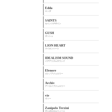
Edda
エッダ
SAINTS
セインツデザイン
GUSH
ガッシュ
LION HEART
ライオンハート
IDEALISM SOUND
イデアリズムサウンド
Elenore
エレノアジュエリー
Archiv
アーカイブジュエリー
vie
ヴィー
Zanipolo Terzini
ザニポロタルツィーニ