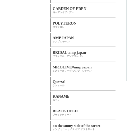
GARDEN OF EDEN
ガーデンオブエデン
POLYTERON
ポリテロン
AMP JAPAN
アンプ ジャパン
BRIDAL-amp japan-
ブライダル アンプジャパン
MR.OLIVE×amp japan
ミスターオリーブ×アンプ ジャパン
Quetzal
ケツァール
KANAME
カナメ
BLACK DEED
ブラックディード
on the suuny side of the street
オンザ サニーサイド オブ ザ ストリート