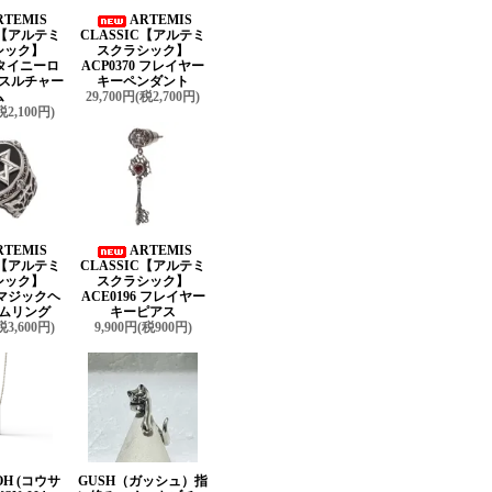
RTEMIS
ARTEMIS
C【アルテミ
CLASSIC【アルテミ
シック】
スクラシック】
9 タイニーロ
ACP0370 フレイヤー
スルチャー
キーペンダント
ム
29,700円(税2,700円)
税2,100円)
RTEMIS
ARTEMIS
C【アルテミ
CLASSIC【アルテミ
シック】
スクラシック】
3 マジックヘ
ACE0196 フレイヤー
ムリング
キーピアス
税3,600円)
9,900円(税900円)
OH (コウサ
GUSH（ガッシュ）指