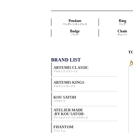
Pendant
Ring
ペンダント/ネックレス
リング
Badge
Chain
バッジ
チェーン
T
BRAND LIST
ARTEMIS CLASSIC
アルテミス クラシック
ARTEMIS KINGS
アルテミス キングス
KOU SATOH
コウサトウ
ATELIER MADE
-BY KOU SATOH-
アトリエメイド バイ コウサトウ
FHANTOM
ファントム