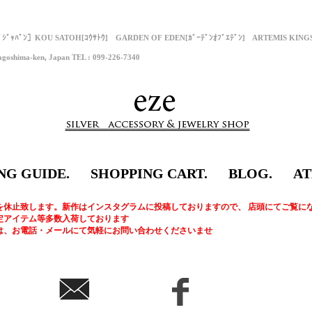
ﾌﾟｼﾞｬﾊﾟﾝ］KOU SATOH[ｺｳｻﾄｳ] GARDEN OF EDEN[ｶﾞｰﾃﾞﾝｵﾌﾞｴﾃﾞﾝ] ARTEMIS KI
goshima-ken, Japan TEL : 099-226-7340
NG GUIDE.
SHOPPING CART.
BLOG.
AT
を休止致します。新作はインスタグラムに投稿しておりますので、 店頭にてご覧に
定アイテム等多数入荷しております
は、お電話・メールにて気軽にお問い合わせくださいませ