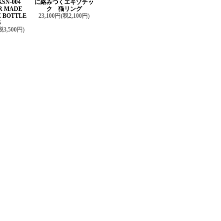
SN-004
に絡みつくエキゾチッ
R MADE
ク 猫リング
 BOTTLE
23,100円(税2,100円)
S
税3,500円)