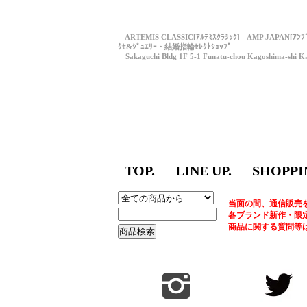
ARTEMIS CLASSIC[ｱﾙﾃﾐｽｸﾗｼｯｸ] AMP JAPAN[ｱﾝ
ｸｾ&ｼﾞｭｴﾘｰ・結婚指輪ｾﾚｸﾄｼｮｯﾌﾟ
Sakaguchi Bldg 1F 5-1 Funatu-chou Kagoshima-shi Ka
TOP.
LINE UP.
SHOPPI
当面の間、通信販売
各ブランド新作・限
商品に関する質問等