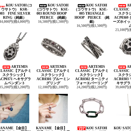
KOU SATOH (コ
KOU SATOH
KOU SATOH
A
ウサトウ) KSR-
(コウサトウ) KSE-
(コウサトウ) KSE-
CLASSI
003 FINE SILVER
003 ROUND HOOP
005 TRIANGLE
スクラ
RING（純銀）
PIERCE (純銀)
HOOP PIERCE (純
ACP036
44,000円(税4,000円)
16,500円(税1,500円)
銀)
ーズホイッ
16,500円(税1,500円)
23,100円(
ARTEMIS
ARTEMIS
ARTEMIS
A
CLASSIC【アルテミ
CLASSIC【アルテミ
CLASSIC【アルテミ
CLASSI
スクラシック】
スクラシック】
スクラシック】
スクラ
ACP0371 ヘキサグラ
ACR0301 ブルーミン
ACR0302 ターニティ
ACR030
ムペンダント
グリング
フォーエバーリング
キサグラ
35,200円(税3,200円)
12,100円(税1,100円)
24,200円(税2,200円)
39,600円(
KANAME 【金目】
KANAME 【金目】
KOU SATOH
KOU SAT