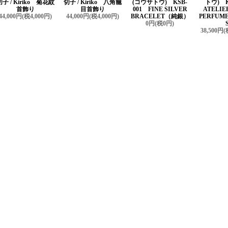
切子 / Kiriko 菊花紋
切子 / Kiriko 八角籠
(コウサトウ) KSB-
トウ) K
首飾り
目首飾り
001 FINE SILVER
ATELIE
44,000円(税4,000円)
44,000円(税4,000円)
BRACELET（純銀）
PERFUME
0円(税0円)
38,500円(