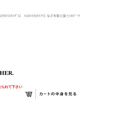
NGS[ｱﾙﾃﾐｽｷﾝｸﾞｽ] SAINTS[ｾｲﾝﾂ］などを取り扱うｼﾙﾊﾞｰｱ
HER.
なられて下さい