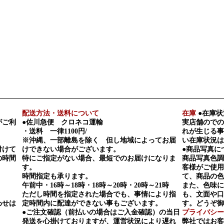
配送方法・送料について
在庫
●在庫状
がご利
●佐川急便 クロネコ運輸
実店舗のでの
・送料 一律1100円/
れが生じる事
※沖縄、一部離島を除く 但し地域によってお届
い在庫状況は
付けて
けできない場合がございます。
●商品写真に
の時間
特にご指定がない場合、最短でのお届けになりま
商品写真色調
す。
客様がご使用
時間指定も承ります。
て、商品の色
午前中・16時～18時・18時～20時・20時～21時
また、色味に
ただし時間を指定された場合でも、事情により指
も、文面や口
わせは
定時間内に配達ができない事もございます。
す。どうぞ御
●ご注文確認（前払いの場合はご入金確認）の当日
プライバシー
発送を心掛けておりますが、運営状況により遅れ
弊社ではお客