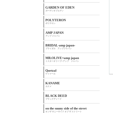
GARDEN OF EDEN
ガーデンオブエデン
POLYTERON
ポリテロン
AMP JAPAN
アンプ ジャパン
BRIDAL-amp japan-
ブライダル アンプジャパン
MR.OLIVE×amp japan
ミスターオリーブ×アンプ ジャパン
Quetzal
ケツァール
KANAME
カナメ
BLACK DEED
ブラックディード
on the suuny side of the street
オンザ サニーサイド オブ ザ ストリート