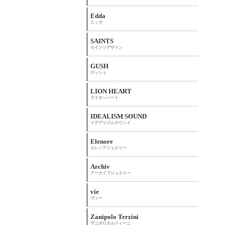
Edda
エッダ
SAINTS
セインツデザイン
GUSH
ガッシュ
LION HEART
ライオンハート
IDEALISM SOUND
イデアリズムサウンド
Elenore
エレノアジュエリー
Archiv
アーカイブジュエリー
vie
ヴィー
Zanipolo Terzini
ザニポロタルツィーニ