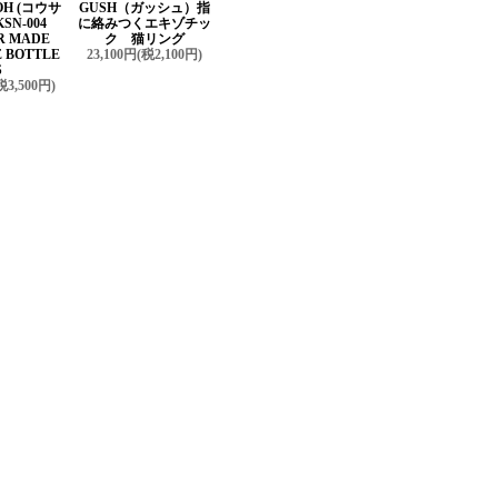
OH (コウサ
GUSH（ガッシュ）指
SN-004
に絡みつくエキゾチッ
R MADE
ク 猫リング
 BOTTLE
23,100円(税2,100円)
S
税3,500円)