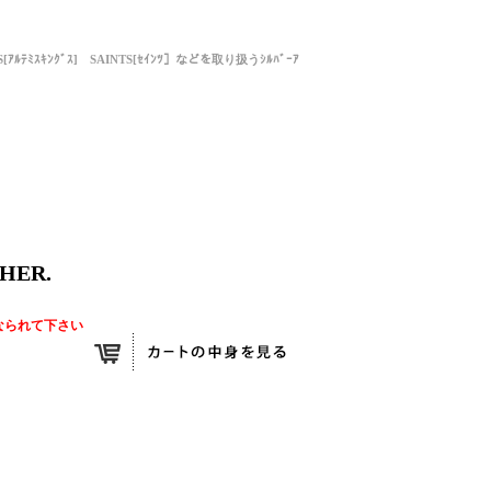
NGS[ｱﾙﾃﾐｽｷﾝｸﾞｽ] SAINTS[ｾｲﾝﾂ］などを取り扱うｼﾙﾊﾞｰｱ
HER.
なられて下さい