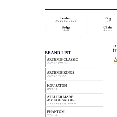
Pendant
Ring
ペンダント/ネックレス
リング
Badge
Chain
バッジ
チェーン
T
打
BRAND LIST
ARTEMIS CLASSIC
アルテミス クラシック
ARTEMIS KINGS
アルテミス キングス
KOU SATOH
コウサトウ
ATELIER MADE
-BY KOU SATOH-
アトリエメイド バイ コウサトウ
FHANTOM
ファントム