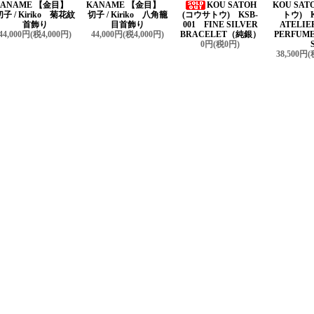
KANAME 【金目】
KANAME 【金目】
KOU SATOH
KOU SAT
切子 / Kiriko 菊花紋
切子 / Kiriko 八角籠
(コウサトウ) KSB-
トウ) K
首飾り
目首飾り
001 FINE SILVER
ATELIE
44,000円(税4,000円)
44,000円(税4,000円)
BRACELET（純銀）
PERFUME
0円(税0円)
38,500円(