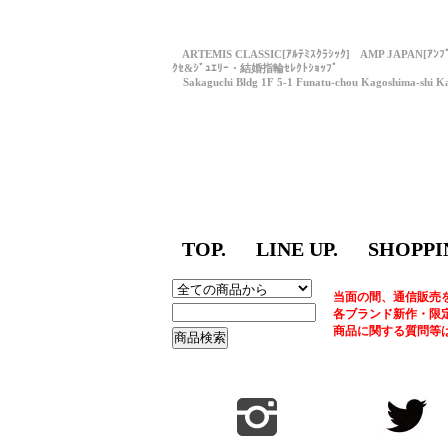
ARTEMIS CLASSIC[ｱﾙﾃﾐｽｸﾗｼｯｸ] AMP JAPAN[ｱﾝ
ｸｾ&ｼﾞｭｴﾘｰ・結婚指輪ｾﾚｸﾄｼｮｯﾌﾟ
Sakaguchi Bldg 1F 5-1 Funatu-chou Kagoshima-shi Ka
TOP.
LINE UP.
SHOPPI
当面の間、通信販売
各ブランド新作・限
商品に関する質問等