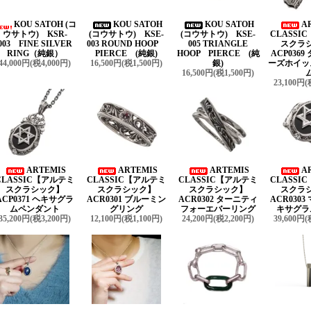
KOU SATOH (コ
KOU SATOH
KOU SATOH
A
ウサトウ) KSR-
(コウサトウ) KSE-
(コウサトウ) KSE-
CLASSI
003 FINE SILVER
003 ROUND HOOP
005 TRIANGLE
スクラ
RING（純銀）
PIERCE (純銀)
HOOP PIERCE (純
ACP036
44,000円(税4,000円)
16,500円(税1,500円)
銀)
ーズホイッ
16,500円(税1,500円)
23,100円(
ARTEMIS
ARTEMIS
ARTEMIS
A
CLASSIC【アルテミ
CLASSIC【アルテミ
CLASSIC【アルテミ
CLASSI
スクラシック】
スクラシック】
スクラシック】
スクラ
ACP0371 ヘキサグラ
ACR0301 ブルーミン
ACR0302 ターニティ
ACR030
ムペンダント
グリング
フォーエバーリング
キサグラ
35,200円(税3,200円)
12,100円(税1,100円)
24,200円(税2,200円)
39,600円(