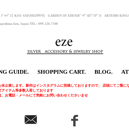
ﾌﾟｼﾞｬﾊﾟﾝ］KOU SATOH[ｺｳｻﾄｳ] GARDEN OF EDEN[ｶﾞｰﾃﾞﾝｵﾌﾞｴﾃﾞﾝ] ARTEMIS KI
goshima-ken, Japan TEL : 099-226-7340
NG GUIDE.
SHOPPING CART.
BLOG.
AT
を休止致します。新作はインスタグラムに投稿しておりますので、 店頭にてご覧に
定アイテム等多数入荷しております
は、お電話・メールにて気軽にお問い合わせくださいませ