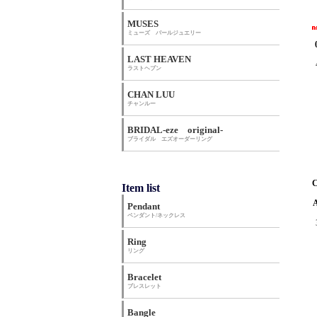
MUSES
ミューズ パールジュエリー
LAST HEAVEN
ラストヘブン
CHAN LUU
チャンルー
BRIDAL-eze original-
ブライダル エズオーダーリング
Item list
Pendant
ペンダント/ネックレス
Ring
リング
Bracelet
ブレスレット
Bangle