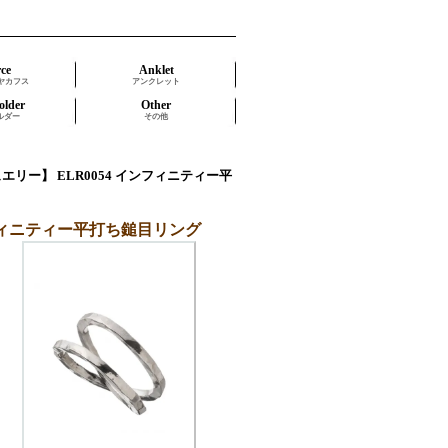
rce
Anklet
ヤカフス
アンクレット
older
Other
ルダー
その他
ア ジュエリー】 ELR0054 インフィニティー平
 インフィニティー平打ち鎚目リング