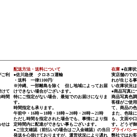
配送方法・送料について
在庫
●在庫状
がご利
●佐川急便 クロネコ運輸
実店舗のでの
・送料 一律1100円/
れが生じる事
※沖縄、一部離島を除く 但し地域によってお届
い在庫状況は
付けて
けできない場合がございます。
●商品写真に
の時間
特にご指定がない場合、最短でのお届けになりま
商品写真色調
す。
客様がご使用
時間指定も承ります。
て、商品の色
午前中・16時～18時・18時～20時・20時～21時
また、色味に
ただし時間を指定された場合でも、事情により指
も、文面や口
わせは
定時間内に配達ができない事もございます。
す。どうぞ御
●ご注文確認（前払いの場合はご入金確認）の当日
プライバシー
発送を心掛けておりますが、運営状況により遅れ
弊社ではお客