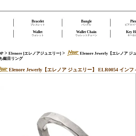
Bracelet
Bangle
Pie
ブレスレット
バングル
ピアス/イ
Wallet
Wallet Chain
Key H
ウォレット
ウォレットチェーン
キーホ
>
>
OP
Elenore [エレノアジュエリー]
Elenore Jewerly【エレノ
ち鎚目リング
Elenore Jewerly【エレノア ジュエリー】 ELR0054