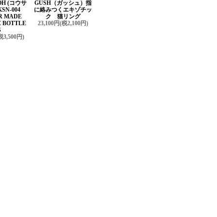
OH (コウサ
GUSH（ガッシュ）指
SN-004
に絡みつくエキゾチッ
R MADE
ク 猫リング
 BOTTLE
23,100円(税2,100円)
S
税3,500円)