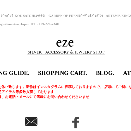
ﾌﾟｼﾞｬﾊﾟﾝ］KOU SATOH[ｺｳｻﾄｳ] GARDEN OF EDEN[ｶﾞｰﾃﾞﾝｵﾌﾞｴﾃﾞﾝ] ARTEMIS KI
goshima-ken, Japan TEL : 099-226-7340
NG GUIDE.
SHOPPING CART.
BLOG.
AT
を休止致します。新作はインスタグラムに投稿しておりますので、 店頭にてご覧に
定アイテム等多数入荷しております
は、お電話・メールにて気軽にお問い合わせくださいませ