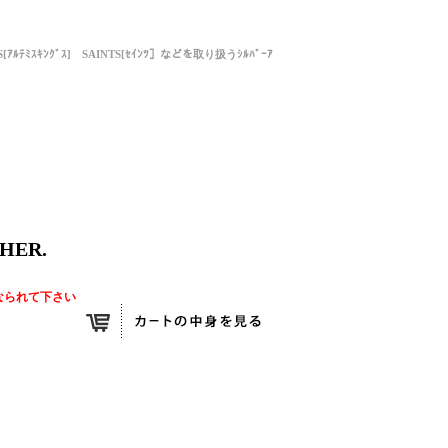
NGS[ｱﾙﾃﾐｽｷﾝｸﾞｽ] SAINTS[ｾｲﾝﾂ］などを取り扱うｼﾙﾊﾞｰｱ
HER.
なられて下さい