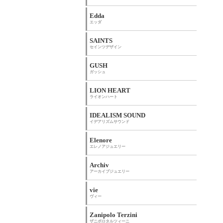
Edda
エッダ
SAINTS
セインツデザイン
GUSH
ガッシュ
LION HEART
ライオンハート
IDEALISM SOUND
イデアリズムサウンド
Elenore
エレノアジュエリー
Archiv
アーカイブジュエリー
vie
ヴィー
Zanipolo Terzini
ザニポロタルツィーニ