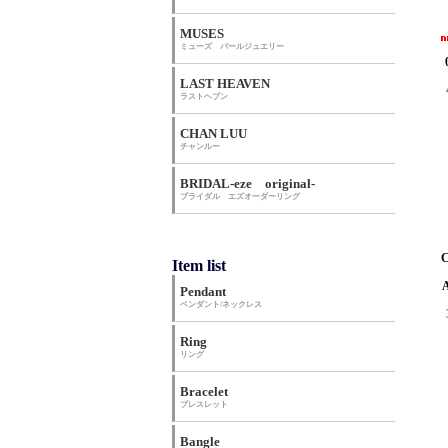
MUSES
ミューズ パールジュエリー
LAST HEAVEN
ラストヘブン
CHAN LUU
チャンルー
BRIDAL-eze original-
ブライダル エズオーダーリング
Item list
Pendant
ペンダント/ネックレス
Ring
リング
Bracelet
ブレスレット
Bangle