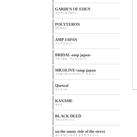
GARDEN OF EDEN
ガーデンオブエデン
POLYTERON
ポリテロン
AMP JAPAN
アンプ ジャパン
BRIDAL-amp japan-
ブライダル アンプジャパン
MR.OLIVE×amp japan
ミスターオリーブ×アンプ ジャパン
Quetzal
ケツァール
KANAME
カナメ
BLACK DEED
ブラックディード
on the suuny side of the street
オンザ サニーサイド オブ ザ ストリート