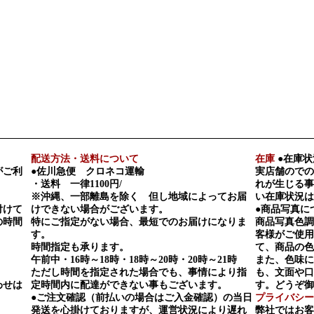
配送方法・送料について
在庫
●在庫状
がご利
●佐川急便 クロネコ運輸
実店舗のでの
・送料 一律1100円/
れが生じる事
※沖縄、一部離島を除く 但し地域によってお届
い在庫状況は
付けて
けできない場合がございます。
●商品写真に
の時間
特にご指定がない場合、最短でのお届けになりま
商品写真色調
す。
客様がご使用
時間指定も承ります。
て、商品の色
午前中・16時～18時・18時～20時・20時～21時
また、色味に
ただし時間を指定された場合でも、事情により指
も、文面や口
わせは
定時間内に配達ができない事もございます。
す。どうぞ御
●ご注文確認（前払いの場合はご入金確認）の当日
プライバシー
発送を心掛けておりますが、運営状況により遅れ
弊社ではお客