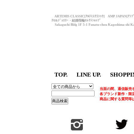
ARTEMIS CLASSIC[ｱﾙﾃﾐｽｸﾗｼｯｸ] AMP JAPAN[ｱﾝ
ｸｾ&ｼﾞｭｴﾘｰ・結婚指輪ｾﾚｸﾄｼｮｯﾌﾟ
Sakaguchi Bldg 1F 5-1 Funatu-chou Kagoshima-shi Ka
TOP.
LINE UP.
SHOPPI
当面の間、通信販売
各ブランド新作・限
商品に関する質問等