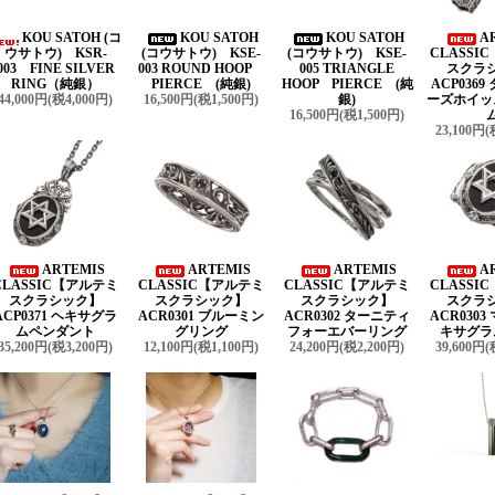
KOU SATOH (コ
KOU SATOH
KOU SATOH
A
ウサトウ) KSR-
(コウサトウ) KSE-
(コウサトウ) KSE-
CLASSI
003 FINE SILVER
003 ROUND HOOP
005 TRIANGLE
スクラ
RING（純銀）
PIERCE (純銀)
HOOP PIERCE (純
ACP036
44,000円(税4,000円)
16,500円(税1,500円)
銀)
ーズホイッ
16,500円(税1,500円)
23,100円(
ARTEMIS
ARTEMIS
ARTEMIS
A
CLASSIC【アルテミ
CLASSIC【アルテミ
CLASSIC【アルテミ
CLASSI
スクラシック】
スクラシック】
スクラシック】
スクラ
ACP0371 ヘキサグラ
ACR0301 ブルーミン
ACR0302 ターニティ
ACR030
ムペンダント
グリング
フォーエバーリング
キサグラ
35,200円(税3,200円)
12,100円(税1,100円)
24,200円(税2,200円)
39,600円(