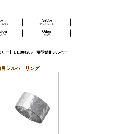
rce
Anklet
ヤカフス
アンクレット
older
Other
ルダー
その他
 ジュエリー】 ELR0020S 薄型鎚目シルバー
 薄型鎚目シルバーリング