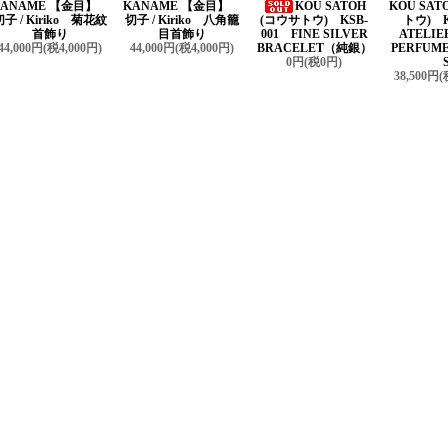
KANAME 【金目】
KANAME 【金目】
KOU SATOH
KOU SAT
切子 / Kiriko 菊花紋
切子 / Kiriko 八角籠
(コウサトウ) KSB-
トウ) K
首飾り
目首飾り
001 FINE SILVER
ATELIE
44,000円(税4,000円)
44,000円(税4,000円)
BRACELET（純銀）
PERFUME
0円(税0円)
38,500円(