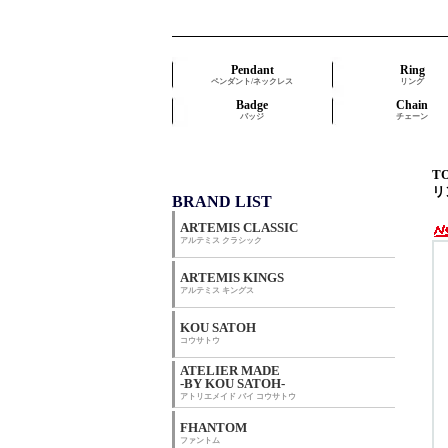
Pendant
Ring
ペンダント/ネックレス
リング
Badge
Chain
バッジ
チェーン
T
リ
BRAND LIST
ARTEMIS CLASSIC
アルテミス クラシック
ARTEMIS KINGS
アルテミス キングス
KOU SATOH
コウサトウ
ATELIER MADE
-BY KOU SATOH-
アトリエメイド バイ コウサトウ
FHANTOM
ファントム