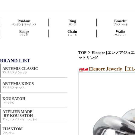
Pendant
Ring
Bracelet
ペンダント/ネックレス
リング
ブレスレット
Badge
Chain
Wallet
バッジ
チェーン
ウォレット
>
TOP
Elenore [エレノアジュ
ットリング
BRAND LIST
ARTEMIS CLASSIC
Elenore Jewe
アルテミス クラシック
ARTEMIS KINGS
アルテミス キングス
KOU SATOH
コウサトウ
ATELIER MADE
-BY KOU SATOH-
アトリエメイド バイ コウサトウ
FHANTOM
ファントム