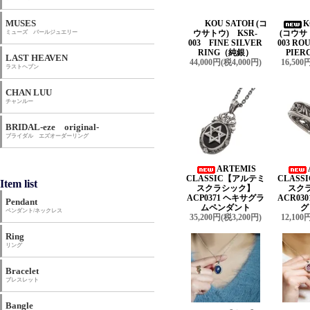
MUSES
KOU SATOH (コ
K
ウサトウ) KSR-
(コウサ
ミューズ パールジュエリー
003 FINE SILVER
003 R
RING（純銀）
PIER
LAST HEAVEN
44,000円(税4,000円)
16,500
ラストヘブン
CHAN LUU
チャンルー
BRIDAL-eze original-
ブライダル エズオーダーリング
ARTEMIS
CLASSIC【アルテミ
CLAS
Item list
スクラシック】
スク
ACP0371 ヘキサグラ
ACR03
Pendant
ムペンダント
グ
ペンダント/ネックレス
35,200円(税3,200円)
12,100
Ring
リング
Bracelet
ブレスレット
Bangle