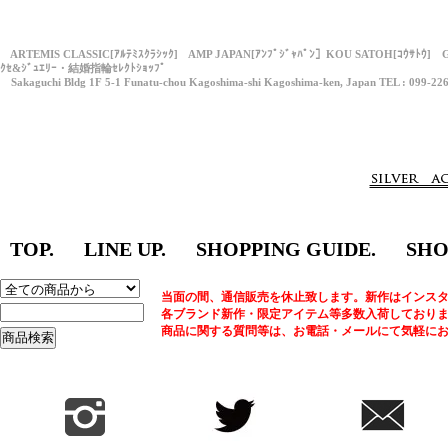
ARTEMIS CLASSIC[ｱﾙﾃﾐｽｸﾗｼｯｸ] AMP JAPAN[ｱﾝﾌﾟｼﾞｬﾊﾟﾝ］KOU SATOH[ｺｳｻﾄｳ] 
ｸｾ&ｼﾞｭｴﾘｰ・結婚指輪ｾﾚｸﾄｼｮｯﾌﾟ
Sakaguchi Bldg 1F 5-1 Funatu-chou Kagoshima-shi Kagoshima-ken, Japan TEL : 099-22
TOP.
LINE UP.
SHOPPING GUIDE.
SHO
当面の間、通信販売を休止致します。新作はインスタ
各ブランド新作・限定アイテム等多数入荷しており
商品に関する質問等は、お電話・メールにて気軽に