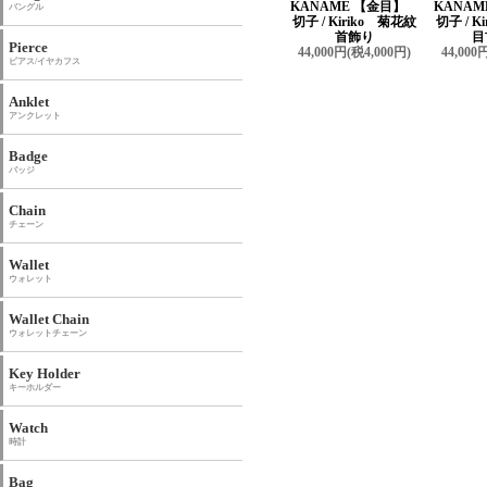
KANAME 【金目】
KANA
バングル
切子 / Kiriko 菊花紋
切子 / K
首飾り
目
Pierce
44,000円(税4,000円)
44,000
ピアス/イヤカフス
Anklet
アンクレット
Badge
バッジ
Chain
チェーン
Wallet
ウォレット
Wallet Chain
ウォレットチェーン
Key Holder
キーホルダー
Watch
時計
Bag