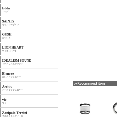
Edda
エッダ
SAINTS
セインツデザイン
GUSH
ガッシュ
LION HEART
ライオンハート
IDEALISM SOUND
イデアリズムサウンド
Elenore
エレノアジュエリー
Archiv
アーカイブジュエリー
vie
ヴィー
Zanipolo Terzini
ザニポロタルツィーニ