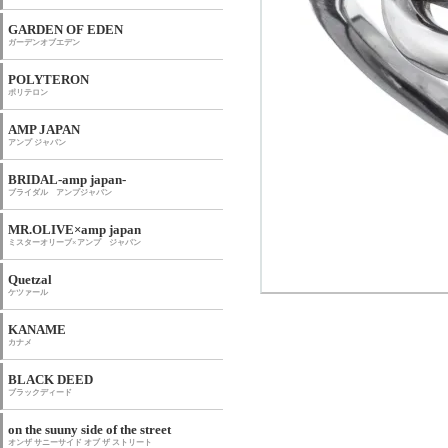
GARDEN OF EDEN
ガーデンオブエデン
POLYTERON
ポリテロン
AMP JAPAN
アンプ ジャパン
BRIDAL-amp japan-
ブライダル アンプジャパン
MR.OLIVE×amp japan
ミスターオリーブ×アンプ ジャパン
Quetzal
ケツァール
KANAME
カナメ
BLACK DEED
ブラックディード
on the suuny side of the street
オンザ サニーサイド オブ ザ ストリート