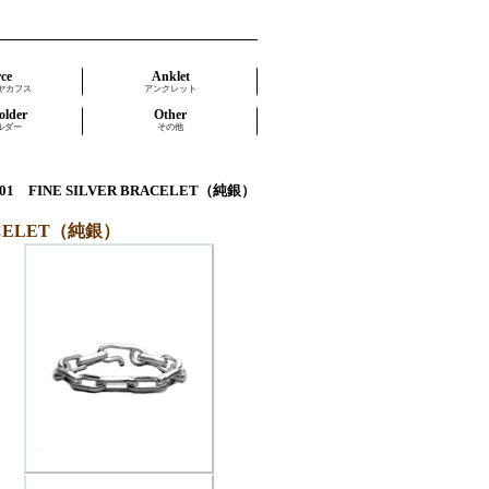
rce
Anklet
ヤカフス
アンクレット
older
Other
ルダー
その他
01 FINE SILVER BRACELET（純銀）
RACELET（純銀）