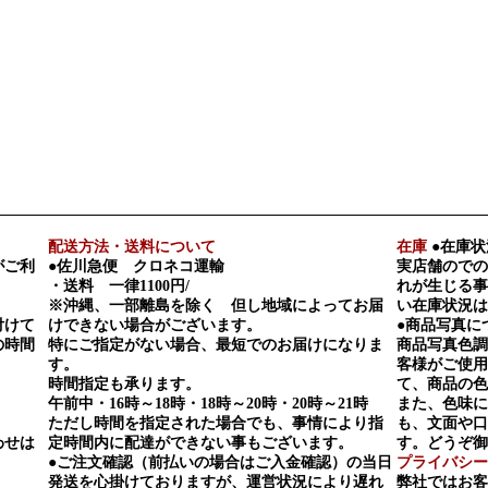
配送方法・送料について
在庫
●在庫状
がご利
●佐川急便 クロネコ運輸
実店舗のでの
・送料 一律1100円/
れが生じる事
※沖縄、一部離島を除く 但し地域によってお届
い在庫状況は
付けて
けできない場合がございます。
●商品写真に
の時間
特にご指定がない場合、最短でのお届けになりま
商品写真色調
す。
客様がご使用
時間指定も承ります。
て、商品の色
午前中・16時～18時・18時～20時・20時～21時
また、色味に
ただし時間を指定された場合でも、事情により指
も、文面や口
わせは
定時間内に配達ができない事もございます。
す。どうぞ御
●ご注文確認（前払いの場合はご入金確認）の当日
プライバシー
発送を心掛けておりますが、運営状況により遅れ
弊社ではお客