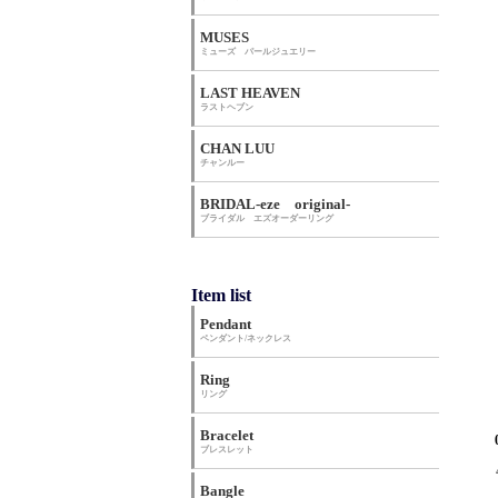
MUSES
ミューズ パールジュエリー
LAST HEAVEN
ラストヘブン
CHAN LUU
チャンルー
BRIDAL-eze original-
ブライダル エズオーダーリング
Item list
Pendant
ペンダント/ネックレス
Ring
リング
Bracelet
ブレスレット
Bangle