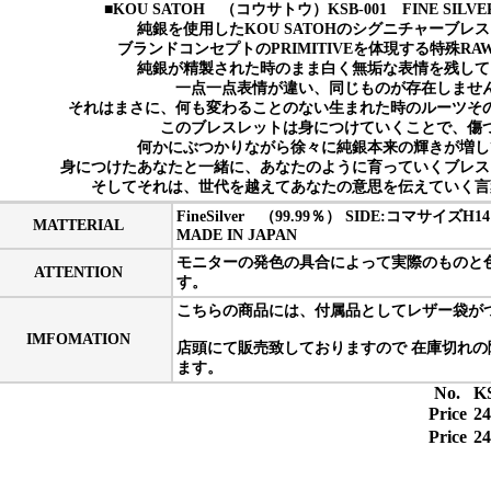
■KOU SATOH （コウサトウ）KSB-001 FINE SILVER
純銀を使用したKOU SATOHのシグニチャーブレ
ブランドコンセプトのPRIMITIVEを体現する特殊R
純銀が精製された時のまま白く無垢な表情を残して
一点一点表情が違い、同じものが存在しませ
それはまさに、何も変わることのない生まれた時のルーツそ
このブレスレットは身につけていくことで、傷
何かにぶつかりながら徐々に純銀本来の輝きが増し
身につけたあなたと一緒に、あなたのように育っていくブレス
そしてそれは、世代を越えてあなたの意思を伝えていく言
FineSilver （99.99％） SIDE:コマサイズH14
MATTERIAL
MADE IN JAPAN
モニターの発色の具合によって実際のものと
ATTENTION
す。
こちらの商品には、付属品としてレザー袋が
IMFOMATION
店頭にて販売致しておりますので 在庫切れ
ます。
No.
K
Price
2
Price
2