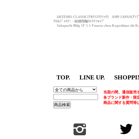
ARTEMIS CLASSIC[ｱﾙﾃﾐｽｸﾗｼｯｸ] AMP JAPAN[ｱﾝ
ｸｾ&ｼﾞｭｴﾘｰ・結婚指輪ｾﾚｸﾄｼｮｯﾌﾟ
Sakaguchi Bldg 1F 5-1 Funatu-chou Kagoshima-shi Ka
TOP.
LINE UP.
SHOPPI
当面の間、通信販売
各ブランド新作・限
商品に関する質問等