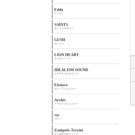
Edda
エッダ
SAINTS
セインツデザイン
GUSH
ガッシュ
LION HEART
ライオンハート
IDEALISM SOUND
イデアリズムサウンド
Elenore
エレノアジュエリー
Archiv
アーカイブジュエリー
vie
ヴィー
Zanipolo Terzini
ザニポロタルツィーニ