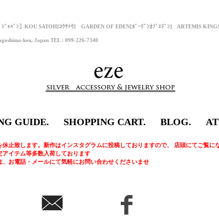
ﾌﾟｼﾞｬﾊﾟﾝ］KOU SATOH[ｺｳｻﾄｳ] GARDEN OF EDEN[ｶﾞｰﾃﾞﾝｵﾌﾞｴﾃﾞﾝ] ARTEMIS KI
goshima-ken, Japan TEL : 099-226-7340
NG GUIDE.
SHOPPING CART.
BLOG.
AT
を休止致します。新作はインスタグラムに投稿しておりますので、 店頭にてご覧に
定アイテム等多数入荷しております
は、お電話・メールにて気軽にお問い合わせくださいませ