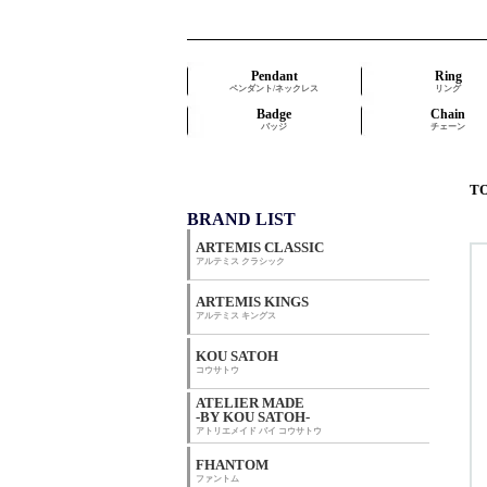
Pendant
Ring
ペンダント/ネックレス
リング
Badge
Chain
バッジ
チェーン
T
BRAND LIST
ARTEMIS CLASSIC
アルテミス クラシック
ARTEMIS KINGS
アルテミス キングス
KOU SATOH
コウサトウ
ATELIER MADE
-BY KOU SATOH-
アトリエメイド バイ コウサトウ
FHANTOM
ファントム