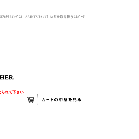
NGS[ｱﾙﾃﾐｽｷﾝｸﾞｽ] SAINTS[ｾｲﾝﾂ］などを取り扱うｼﾙﾊﾞｰｱ
HER.
なられて下さい