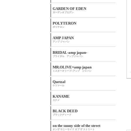
GARDEN OF EDEN
ガーデンオブエデン
POLYTERON
ポリテロン
AMP JAPAN
アンプ ジャパン
BRIDAL-amp japan-
ブライダル アンプジャパン
MR.OLIVE×amp japan
ミスターオリーブ×アンプ ジャパン
Quetzal
ケツァール
KANAME
カナメ
BLACK DEED
ブラックディード
on the suuny side of the street
オンザ サニーサイド オブ ザ ストリート