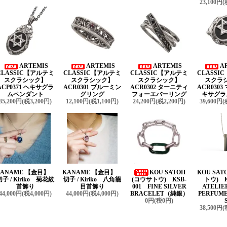
23,100円(
ARTEMIS
ARTEMIS
ARTEMIS
A
CLASSIC【アルテミ
CLASSIC【アルテミ
CLASSIC【アルテミ
CLASSI
スクラシック】
スクラシック】
スクラシック】
スクラ
ACP0371 ヘキサグラ
ACR0301 ブルーミン
ACR0302 ターニティ
ACR030
ムペンダント
グリング
フォーエバーリング
キサグラ
35,200円(税3,200円)
12,100円(税1,100円)
24,200円(税2,200円)
39,600円(
KANAME 【金目】
KANAME 【金目】
KOU SATOH
KOU SAT
切子 / Kiriko 菊花紋
切子 / Kiriko 八角籠
(コウサトウ) KSB-
トウ) K
首飾り
目首飾り
001 FINE SILVER
ATELIE
44,000円(税4,000円)
44,000円(税4,000円)
BRACELET（純銀）
PERFUME
0円(税0円)
38,500円(