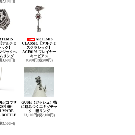
税2,100円)
RTEMIS
ARTEMIS
C【アルテミ
CLASSIC【アルテミ
シック】
スクラシック】
3 マジックヘ
ACE0196 フレイヤー
ムリング
キーピアス
税3,600円)
9,900円(税900円)
OH (コウサ
GUSH（ガッシュ）指
SN-004
に絡みつくエキゾチッ
R MADE
ク 猫リング
 BOTTLE
23,100円(税2,100円)
S
税3,500円)