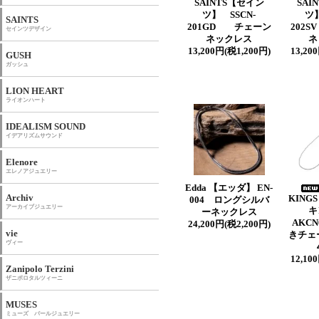
SAINTS【セイン
SAI
ツ】 SSCN-
ツ】
SAINTS
201GD チェーン
202
セインツデザイン
ネックレス
ネ
13,200円(税1,200円)
13,20
GUSH
ガッシュ
LION HEART
ライオンハート
IDEALISM SOUND
イデアリズムサウンド
Elenore
エレノアジュエリー
Edda 【エッダ】 EN-
Archiv
KING
004 ロングシルバ
アーカイブジュエリー
キ
ーネックレス
AKCN
24,200円(税2,200円)
vie
きチェ
ヴィー
12,10
Zanipolo Terzini
ザニポロタルツィーニ
MUSES
ミューズ パールジュエリー