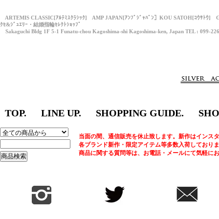
ARTEMIS CLASSIC[ｱﾙﾃﾐｽｸﾗｼｯｸ] AMP JAPAN[ｱﾝﾌﾟｼﾞｬﾊﾟﾝ］KOU SATOH[ｺｳｻﾄｳ] 
ｸｾ&ｼﾞｭｴﾘｰ・結婚指輪ｾﾚｸﾄｼｮｯﾌﾟ
Sakaguchi Bldg 1F 5-1 Funatu-chou Kagoshima-shi Kagoshima-ken, Japan TEL : 099-22
TOP.
LINE UP.
SHOPPING GUIDE.
SHO
当面の間、通信販売を休止致します。新作はインスタ
各ブランド新作・限定アイテム等多数入荷しており
商品に関する質問等は、お電話・メールにて気軽に