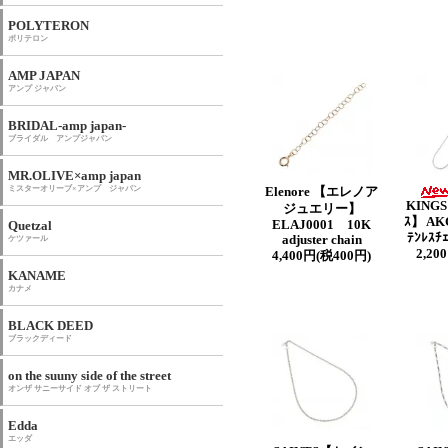
POLYTERON
ポリテロン
AMP JAPAN
アンプ ジャパン
BRIDAL-amp japan-
ブライダル アンプジャパン
MR.OLIVE×amp japan
ミスターオリーブ×アンプ ジャパン
Elenore 【エレノア
KINGS
ジュエリー】
ｽ】 AK
Quetzal
ELAJ0001 10K
ﾃﾝﾚｽﾁ
adjuster chain
ケツァール
2,20
4,400円(税400円)
KANAME
カナメ
BLACK DEED
ブラックディード
on the suuny side of the street
オンザ サニーサイド オブ ザ ストリート
Edda
エッダ