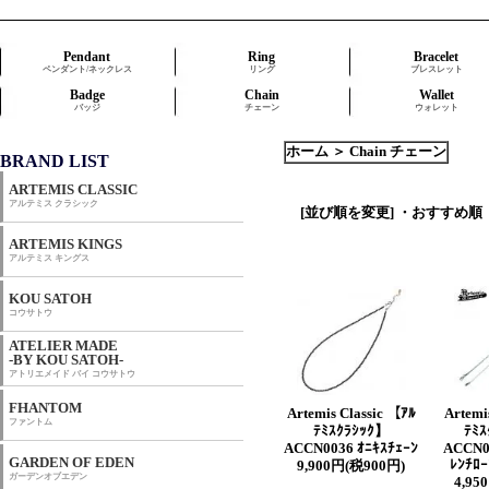
Pendant
Ring
Bracelet
ペンダント/ネックレス
リング
ブレスレット
Badge
Chain
Wallet
バッジ
チェーン
ウォレット
ホーム
＞
Chain チェーン
BRAND LIST
ARTEMIS CLASSIC
アルテミス クラシック
[並び順を変更]
・おすすめ順
ARTEMIS KINGS
アルテミス キングス
KOU SATOH
コウサトウ
ATELIER MADE
-BY KOU SATOH-
アトリエメイド バイ コウサトウ
FHANTOM
Artemis Classic 【ｱﾙ
Artemi
ファントム
ﾃﾐｽｸﾗｼｯｸ】
ﾃﾐ
ACCN0036 ｵﾆｷｽﾁｪｰﾝ
ACCN0
GARDEN OF EDEN
ﾚﾝﾁﾛ
9,900円(税900円)
ガーデンオブエデン
4,95