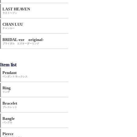
LAST HEAVEN
ラストヘブン
CHAN LUU
チャンルー
BRIDAL-eze original-
ブライダル エズオーダーリング
Item list
Pendant
ペンダント/ネックレス
Ring
リング
Bracelet
ブレスレット
Bangle
バングル
Pierce