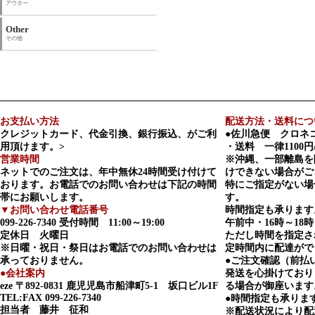
アウター
Other
その他
お支払い方法
配送方法・送料につ
クレジットカード、代金引換、銀行振込、がご利
●佐川急便 クロネ
用頂けます。>
・送料 一律1100円
営業時間
※沖縄、一部離島を
ネットでのご注文は、年中無休24時間受け付けて
けできない場合がご
おります。お電話でのお問い合わせは下記の時間
特にご指定がない場
帯にお願いします。
す。
▼お問い合わせ電話番号
時間指定も承ります
099-226-7340
受付時間 11:00～19:00
午前中・16時～18時
定休日 火曜日
ただし時間を指定さ
※日曜・祝日・祭日はお電話でのお問い合わせは
定時間内に配達がで
承っておりません。
●ご注文確認（前払
●会社案内
発送を心掛けており
eze
〒892-0831 鹿児児島市船津町5-1 坂口ビル1F
る場合が御座います
TEL:FAX 099-226-7340
●時間指定も承りま
担当者 藤井 征和
※配送状況により配