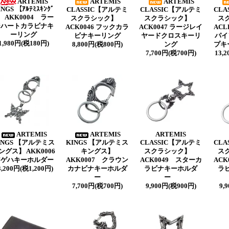
ARTEMIS
ARTEMIS
ARTEMIS
INGS 【ｱﾙﾃﾐｽｷﾝｸﾞ
CLASSIC【アルテミ
CLASSIC【アルテミ
CLA
】 AKK0004 ラー
スクラシック】
スクラシック】
ス
ジハートカラビナキ
ACK0046 フックカラ
ACK0047 ラージレイ
ACL
ーリング
ビナキーリング
ヤードクロスキーリ
パイ
1,980円(税180円)
8,800円(税800円)
ング
プキ
7,700円(税700円)
13,
ARTEMIS
ARTEMIS
ARTEMIS
INGS 【アルテミス
KINGS 【アルテミス
CLASSIC【アルテミ
CLA
ングス】 AKK0006
キングス】
スクラシック】
ス
アゲハキーホルダー
AKK0007 クラウン
ACK0049 スターカ
ACK
3,200円(税1,200円)
カナビナキーホルダ
ラビナキーホルダ
ラ
ー
ー
7,700円(税700円)
9,900円(税900円)
9,