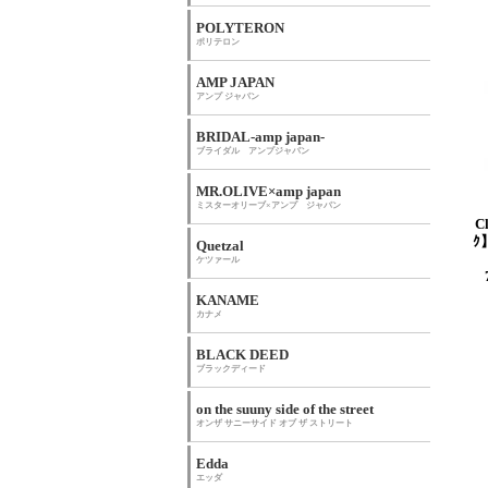
POLYTERON
ポリテロン
AMP JAPAN
アンプ ジャパン
BRIDAL-amp japan-
ブライダル アンプジャパン
MR.OLIVE×amp japan
ミスターオリーブ×アンプ ジャパン
C
ｸ
Quetzal
ケツァール
KANAME
カナメ
BLACK DEED
ブラックディード
on the suuny side of the street
オンザ サニーサイド オブ ザ ストリート
Edda
エッダ