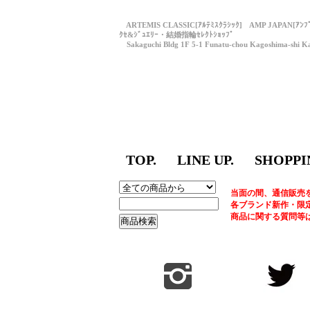
ARTEMIS CLASSIC[ｱﾙﾃﾐｽｸﾗｼｯｸ] AMP JAPAN[ｱﾝ
ｸｾ&ｼﾞｭｴﾘｰ・結婚指輪ｾﾚｸﾄｼｮｯﾌﾟ
Sakaguchi Bldg 1F 5-1 Funatu-chou Kagoshima-shi Ka
TOP.
LINE UP.
SHOPPI
当面の間、通信販売
各ブランド新作・限
商品に関する質問等