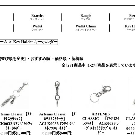
Bracelet
Bangle
Pie
ブレスレット
バングル
ピアス/イ
Wallet
Wallet Chain
Key H
ウォレット
ウォレットチェーン
キーホ
ーム
＞
Key Holder キーホルダー
[並び順を変更]
・おすすめ順
・価格順
・新着順
全 [27] 商品中 [1-27] 商品を表示していま
temis Classic 【ｱﾙ
Artemis Classic 【ｱ
ARTEMIS
CLASSIC 【ｱﾙﾃﾐｽｸ
CLA
ﾃﾐｽｸﾗｼｯｸ】
ﾙﾃﾐｽｸﾗｼｯｸ】
ﾗｼｯｸ】 ACK0039 ﾗ
ﾗ
K0032 ﾘｱﾝﾍﾞﾙﾄﾌｯ
ACLK0038 ｱﾝﾃｲ-ｸﾍﾞ
ｸｷｰﾎﾙﾀﾞｰ
ﾙﾄﾌｯｸｷｰﾎﾙﾀﾞｰ
ｰｼﾞｸｲｯｸｸﾘｯﾌﾟｷｰﾎﾙ
00
ﾀﾞｰ
4,300円(税1,300円)
6,600円(税600円)
ーリ