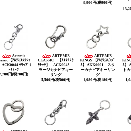
9,900円(税900円)
13,
Artemis
ARTEMIS
ARTEMIS
lassic【ｱﾙﾃﾐｽｸﾗｼｯ
CLASSIC 【ｱﾙﾃﾐｽｸ
KINGS 【ｱﾙﾃﾐｽｷﾝｸﾞ
KING
】ACK0044 ｸﾘｯﾌﾟｷ
ﾗｼｯｸ】 ACK0045
ｽ】 AKK0001 スタ
ｽ】 
ｰﾁｪｰﾝ
ラージカナビアキー
ーカナビアキーリン
トカ
7,700円(税700円)
リング
グ
5,500円(税500円)
1,980円(税180円)
1,