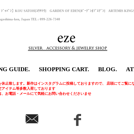
ﾌﾟｼﾞｬﾊﾟﾝ］KOU SATOH[ｺｳｻﾄｳ] GARDEN OF EDEN[ｶﾞｰﾃﾞﾝｵﾌﾞｴﾃﾞﾝ] ARTEMIS KI
goshima-ken, Japan TEL : 099-226-7340
NG GUIDE.
SHOPPING CART.
BLOG.
AT
を休止致します。新作はインスタグラムに投稿しておりますので、 店頭にてご覧に
定アイテム等多数入荷しております
は、お電話・メールにて気軽にお問い合わせくださいませ