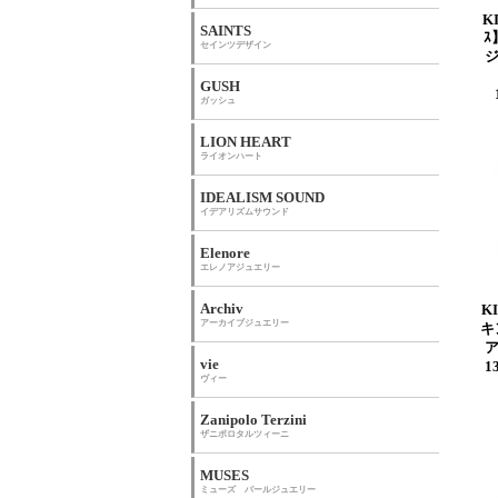
K
SAINTS
ｽ
セインツデザイン
GUSH
ガッシュ
LION HEART
ライオンハート
IDEALISM SOUND
イデアリズムサウンド
Elenore
エレノアジュエリー
Archiv
K
アーカイブジュエリー
キ
vie
1
ヴィー
Zanipolo Terzini
ザニポロタルツィーニ
MUSES
ミューズ パールジュエリー