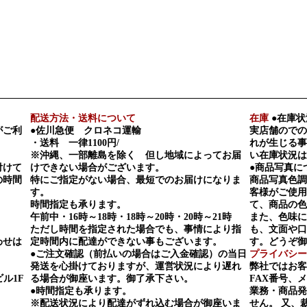
配送方法・送料について
在庫
●在庫状
がご利
●佐川急便 クロネコ運輸
実店舗のでの
・送料 一律1100円/
れが生じる事
※沖縄、一部離島を除く 但し地域によってお届
い在庫状況は
付けて
けできない場合がございます。
●商品写真に
の時間
特にご指定がない場合、最短でのお届けになりま
商品写真色調
す。
客様がご使用
時間指定も承ります。
て、商品の色
午前中・16時～18時・18時～20時・20時～21時
また、色味に
ただし時間を指定された場合でも、事情により指
も、文面や口
わせは
定時間内に配達ができない事もございます。
す。どうぞ御
●ご注文確認（前払いの場合はご入金確認）の当日
プライバシー
発送を心掛けておりますが、運営状況により遅れ
弊社ではお客
ビル1F
る場合が御座います。御了承下さい。
FAX番号、
●時間指定も承ります。
業務・商品発
※配送状況により配達がずれ込む場合が御座いま
せん。 又、