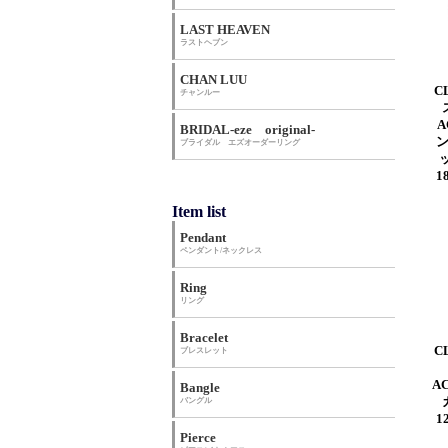
LAST HEAVEN
ラストヘブン
CHAN LUU
C
チャンルー
A
BRIDAL-eze original-
ブライダル エズオーダーリング
1
Item list
Pendant
ペンダント/ネックレス
Ring
リング
Bracelet
C
ブレスレット
A
Bangle
バングル
1
Pierce