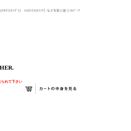
NGS[ｱﾙﾃﾐｽｷﾝｸﾞｽ] SAINTS[ｾｲﾝﾂ］などを取り扱うｼﾙﾊﾞｰｱ
HER.
なられて下さい