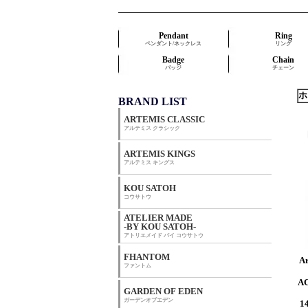
Pendant
Ring
ペンダント/ネックレス
リング
Badge
Chain
バッジ
チェーン
ホ
BRAND LIST
ARTEMIS CLASSIC
アルテミス クラシック
ARTEMIS KINGS
アルテミス キングス
KOU SATOH
コウサトウ
ATELIER MADE
-BY KOU SATOH-
アトリエメイド バイ コウサトウ
FHANTOM
Ar
ファントム
AC
GARDEN OF EDEN
ガーデンオブエデン
1