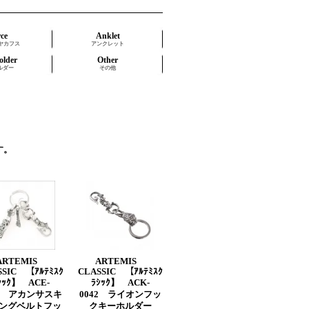
rce
Anklet
ヤカフス
アンクレット
older
Other
ルダー
その他
す。
ARTEMIS
ARTEMIS
SSIC 【ｱﾙﾃﾐｽｸ
CLASSIC 【ｱﾙﾃﾐｽｸ
ｼｯｸ】 ACE-
ﾗｼｯｸ】 ACK-
40 アカンサスキ
0042 ライオンフッ
ングベルトフッ
クキーホルダー