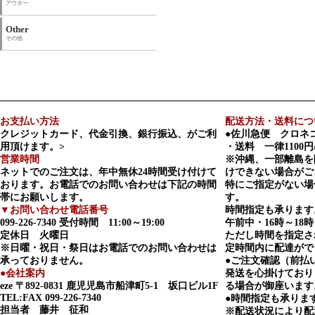
アウター
Other
その他
お支払い方法
配送方法・送料につ
クレジットカード、代金引換、銀行振込、がご利
●佐川急便 クロネ
用頂けます。>
・送料 一律1100円
営業時間
※沖縄、一部離島を
ネットでのご注文は、年中無休24時間受け付けて
けできない場合がご
おります。お電話でのお問い合わせは下記の時間
特にご指定がない場
帯にお願いします。
す。
▼お問い合わせ電話番号
時間指定も承ります
099-226-7340
受付時間 11:00～19:00
午前中・16時～18時
定休日 火曜日
ただし時間を指定さ
※日曜・祝日・祭日はお電話でのお問い合わせは
定時間内に配達がで
承っておりません。
●ご注文確認（前払
●会社案内
発送を心掛けており
eze
〒892-0831 鹿児児島市船津町5-1 坂口ビル1F
る場合が御座います
TEL:FAX 099-226-7340
●時間指定も承りま
担当者 藤井 征和
※配送状況により配