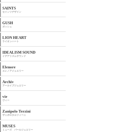
SAINTS
セインツデザイン
GUSH
ガッシュ
LION HEART
ライオンハート
IDEALISM SOUND
イデアリズムサウンド
Elenore
エレノアジュエリー
Archiv
アーカイブジュエリー
vie
ヴィー
Zanipolo Terzini
ザニポロタルツィーニ
MUSES
ミューズ パールジュエリー