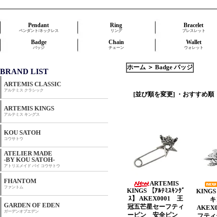
Pendant
Ring
Bracelet
ペンダント/ネックレス
リング
ブレスレット
Badge
Chain
Wallet
バッジ
チェーン
ウォレット
ホーム
＞
Badge バッジ
BRAND LIST
ARTEMIS CLASSIC
アルテミス クラシック
[並び順を変更]
・おすすめ順
ARTEMIS KINGS
アルテミス キングス
KOU SATOH
コウサトウ
ATELIER MADE
-BY KOU SATOH-
アトリエメイド バイ コウサトウ
FHANTOM
ARTEMIS
ファントム
KINGS 【ｱﾙﾃﾐｽｷﾝｸﾞ
KING
ｽ】 AKEX0001 王
キ
GARDEN OF EDEN
冠五芒星セーフティ
AKEX
ガーデンオブエデン
ーピン 安全ピン
フティ