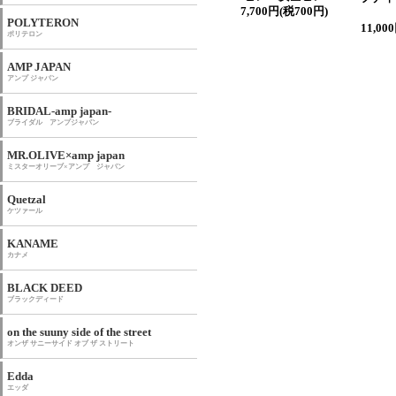
7,700円(税700円)
POLYTERON
11,00
ポリテロン
AMP JAPAN
アンプ ジャパン
BRIDAL-amp japan-
ブライダル アンプジャパン
MR.OLIVE×amp japan
ミスターオリーブ×アンプ ジャパン
Quetzal
ケツァール
KANAME
カナメ
BLACK DEED
ブラックディード
on the suuny side of the street
オンザ サニーサイド オブ ザ ストリート
Edda
エッダ