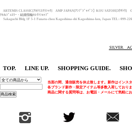
ARTEMIS CLASSIC[ｱﾙﾃﾐｽｸﾗｼｯｸ] AMP JAPAN[ｱﾝﾌﾟｼﾞｬﾊﾟﾝ］KOU SATOH[ｺｳｻﾄｳ] 
ｸｾ&ｼﾞｭｴﾘｰ・結婚指輪ｾﾚｸﾄｼｮｯﾌﾟ
Sakaguchi Bldg 1F 5-1 Funatu-chou Kagoshima-shi Kagoshima-ken, Japan TEL : 099-22
TOP.
LINE UP.
SHOPPING GUIDE.
SHO
当面の間、通信販売を休止致します。新作はインスタ
各ブランド新作・限定アイテム等多数入荷しており
商品に関する質問等は、お電話・メールにて気軽に