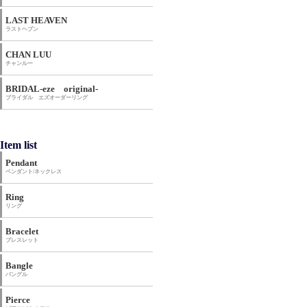
LAST HEAVEN
ラストヘブン
CHAN LUU
チャンルー
BRIDAL-eze original-
ブライダル エズオーダーリング
Item list
Pendant
ペンダント/ネックレス
Ring
リング
Bracelet
ブレスレット
Bangle
バングル
Pierce