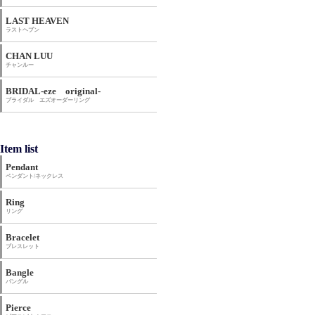
LAST HEAVEN
ラストヘブン
CHAN LUU
チャンルー
BRIDAL-eze original-
ブライダル エズオーダーリング
Item list
Pendant
ペンダント/ネックレス
Ring
リング
Bracelet
ブレスレット
Bangle
バングル
Pierce