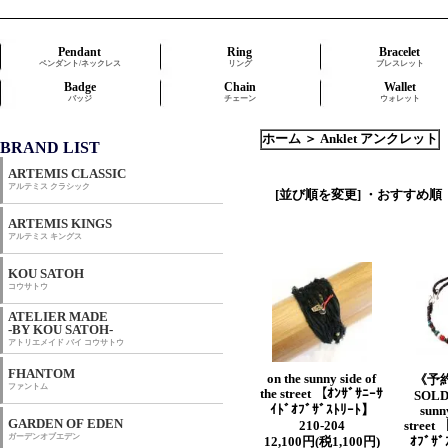
Pendant
Ring
Bracelet
ペンダント/ネックレス
リング
ブレスレット
Badge
Chain
Wallet
バッジ
チェーン
ウォレット
ホーム
＞
Anklet アンクレット
BRAND LIST
ARTEMIS CLASSIC
アルテミス クラシック
[並び順を変更]
・おすすめ順
ARTEMIS KINGS
アルテミス キングス
KOU SATOH
コウサトウ
ATELIER MADE
-BY KOU SATOH-
アトリエメイド バイ コウサトウ
FHANTOM
on the sunny side of
《予
ファントム
the street 【ｵﾝｻﾞｻﾆｰｻ
SOLD
ｲﾄﾞｵﾌﾞｻﾞｽﾄﾘｰﾄ】
sunny
GARDEN OF EDEN
210-204
street
ガーデンオブエデン
12,100円(税1,100円)
ｵﾌﾞｻﾞ