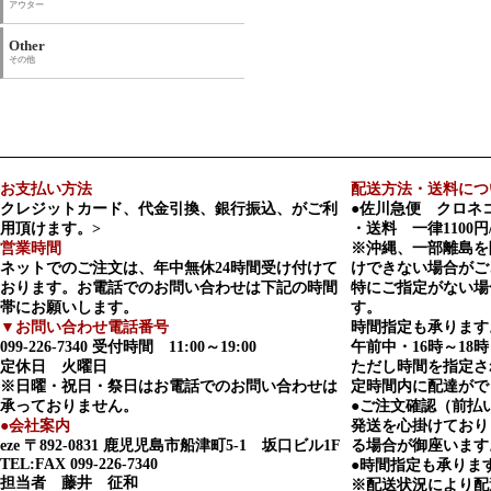
アウター
Other
その他
お支払い方法
配送方法・送料につ
クレジットカード、代金引換、銀行振込、がご利
●佐川急便 クロネ
用頂けます。>
・送料 一律1100円
営業時間
※沖縄、一部離島を
ネットでのご注文は、年中無休24時間受け付けて
けできない場合がご
おります。お電話でのお問い合わせは下記の時間
特にご指定がない場
帯にお願いします。
す。
▼お問い合わせ電話番号
時間指定も承ります
099-226-7340
受付時間 11:00～19:00
午前中・16時～18時
定休日 火曜日
ただし時間を指定さ
※日曜・祝日・祭日はお電話でのお問い合わせは
定時間内に配達がで
承っておりません。
●ご注文確認（前払
●会社案内
発送を心掛けており
eze
〒892-0831 鹿児児島市船津町5-1 坂口ビル1F
る場合が御座います
TEL:FAX 099-226-7340
●時間指定も承りま
担当者 藤井 征和
※配送状況により配