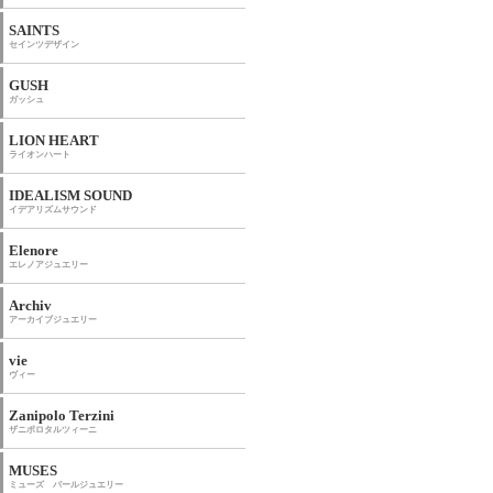
SAINTS
セインツデザイン
GUSH
ガッシュ
LION HEART
ライオンハート
IDEALISM SOUND
イデアリズムサウンド
Elenore
エレノアジュエリー
Archiv
アーカイブジュエリー
vie
ヴィー
Zanipolo Terzini
ザニポロタルツィーニ
MUSES
ミューズ パールジュエリー