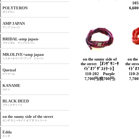
105
POLYTERON
6,60
ポリテロン
AMP JAPAN
アンプ ジャパン
BRIDAL-amp japan-
ブライダル アンプジャパン
MR.OLIVE×amp japan
ミスターオリーブ×アンプ ジャパン
on the sunny side of
on the
the street 【ｵﾝｻﾞｻﾆｰｻ
the str
ｲﾄﾞｵﾌﾞｻﾞｽﾄﾘｰﾄ】
ｲﾄﾞｵ
Quetzal
110-202 Purple
110-
ケツァール
7,700円(税700円)
7,70
KANAME
カナメ
BLACK DEED
ブラックディード
on the suuny side of the street
オンザ サニーサイド オブ ザ ストリート
Edda
エッダ