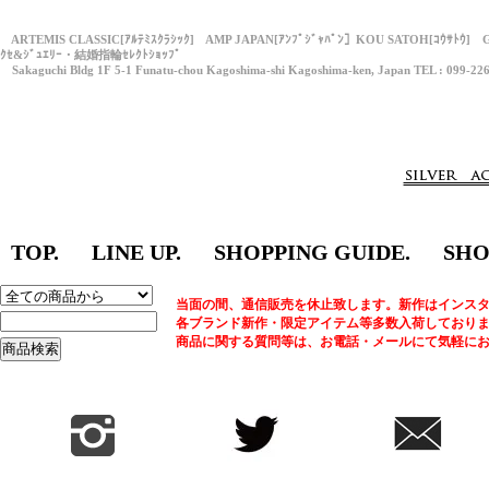
ARTEMIS CLASSIC[ｱﾙﾃﾐｽｸﾗｼｯｸ] AMP JAPAN[ｱﾝﾌﾟｼﾞｬﾊﾟﾝ］KOU SATOH[ｺｳｻﾄｳ] 
ｸｾ&ｼﾞｭｴﾘｰ・結婚指輪ｾﾚｸﾄｼｮｯﾌﾟ
Sakaguchi Bldg 1F 5-1 Funatu-chou Kagoshima-shi Kagoshima-ken, Japan TEL : 099-22
TOP.
LINE UP.
SHOPPING GUIDE.
SHO
当面の間、通信販売を休止致します。新作はインスタ
各ブランド新作・限定アイテム等多数入荷しており
商品に関する質問等は、お電話・メールにて気軽に