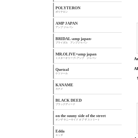
POLYTERON
ポリテロン
AMP JAPAN
アンプ ジャパン
BRIDAL-amp japan-
ブライダル アンプジャパン
MR.OLIVE×amp japan
ミスターオリーブ×アンプ ジャパン
A
A
Quetzal
ケツァール
KANAME
カナメ
BLACK DEED
ブラックディード
on the suuny side of the street
オンザ サニーサイド オブ ザ ストリート
Edda
エッダ