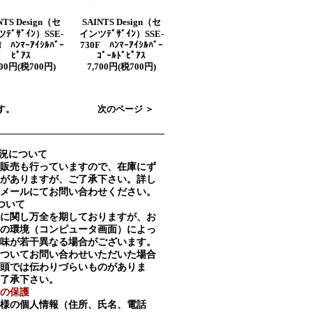
NTS Design（セ
SAINTS Design（セ
ﾃﾞｻﾞｲﾝ）SSE-
インツﾃﾞｻﾞｲﾝ）SSE-
 ﾊﾝﾏｰｱｲｼﾙﾊﾞｰ
730F ﾊﾝﾏｰｱｲｼﾙﾊﾞｰ
ﾋﾟｱｽ
ｺﾞｰﾙﾄﾞﾋﾟｱｽ
700円(税700円)
7,700円(税700円)
ます。
次のページ ＞
況について
販売も行っていますので、在庫にず
がありますが、ご了承下さい。詳し
メールにてお問い合わせください。
ついて
に関し万全を期しておりますが、お
の環境（コンピュータ画面）によっ
味が若干異なる場合がございます。
ついてお問い合わせいただいた場合
頭では伝わりづらいものがありま
了承下さい。
の保護
様の個人情報（住所、氏名、電話