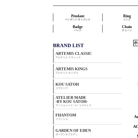
Pendant
Ring
ペンダント/ネックレス
リング
Badge
Chain
バッジ
チェーン
ホ
BRAND LIST
ARTEMIS CLASSIC
アルテミス クラシック
ARTEMIS KINGS
アルテミス キングス
KOU SATOH
コウサトウ
ATELIER MADE
-BY KOU SATOH-
アトリエメイド バイ コウサトウ
FHANTOM
A
ファントム
AC
GARDEN OF EDEN
ガーデンオブエデン