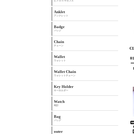
ピアス/イヤカフス
Anklet
アンクレット
Badge
バッジ
Chain
チェーン
C
Wallet
0
ウォレット
Wallet Chain
ウォレットチェーン
Key Holder
キーホルダー
Watch
時計
Bag
バッグ
outer