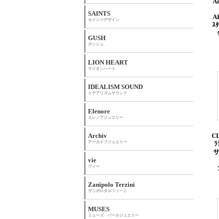
A
SAINTS
A
セインツデザイン
ｽ
GUSH
ガッシュ
LION HEART
ライオンハート
IDEALISM SOUND
イデアリズムサウンド
Elenore
エレノアジュエリー
Archiv
C
アーカイブジュエリー
ﾗ
vie
ヴィー
Zanipolo Terzini
ザニポロタルツィーニ
MUSES
ミューズ パールジュエリー