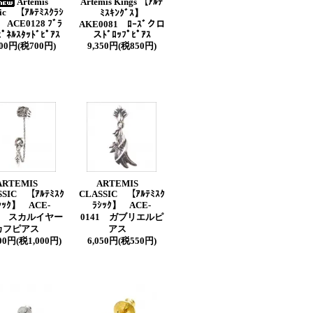
Artemis
Artemis Kings 【ｱﾙﾃ
sic 【ｱﾙﾃﾐｽｸﾗｼ
ﾐｽｷﾝｸﾞｽ】
 ACE0128 ﾌﾞﾗ
AKE0081 ﾛｰｽﾞクロ
ﾋﾟﾈﾙｽﾀｯﾄﾞﾋﾟｱｽ
スﾄﾞﾛｯﾌﾟﾋﾟｱｽ
700円(税700円)
9,350円(税850円)
ARTEMIS
ARTEMIS
SSIC 【ｱﾙﾃﾐｽｸ
CLASSIC 【ｱﾙﾃﾐｽｸ
ｼｯｸ】 ACE-
ﾗｼｯｸ】 ACE-
38 スカルイヤー
0141 ガブリエルピ
カフピアス
アス
000円(税1,000円)
6,050円(税550円)