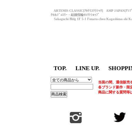
ARTEMIS CLASSIC[ｱﾙﾃﾐｽｸﾗｼｯｸ] AMP JAPAN[ｱﾝ
ｸｾ&ｼﾞｭｴﾘｰ・結婚指輪ｾﾚｸﾄｼｮｯﾌﾟ
Sakaguchi Bldg 1F 5-1 Funatu-chou Kagoshima-shi Ka
TOP.
LINE UP.
SHOPPI
当面の間、通信販売
各ブランド新作・限
商品に関する質問等