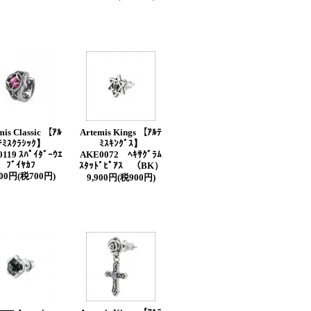
mis Classic 【ｱﾙ
Artemis Kings 【ｱﾙﾃ
ﾃﾐｽｸﾗｼｯｸ】
ﾐｽｷﾝｸﾞｽ】
119 ｽﾊﾟｲﾀﾞｰｳｴ
AKE0072 ﾍｷｻｸﾞﾗﾑ
ﾌﾞｲﾔｶﾌ
ｽﾀｯﾄﾞﾋﾟｱｽ （BK）
700円(税700円)
9,900円(税900円)