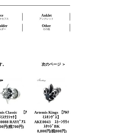
rce
Anklet
ヤカフス
アンクレット
older
Other
ルダー
その他
ます。
次のページ ＞
mis Classic 【ｱ
Artemis Kings 【ｱﾙﾃ
ﾃﾐｽｸﾗｼｯｸ】
ﾐｽｷﾝｸﾞｽ】
0088 RAYﾋﾟｱｽ
AKE0043 ｽﾄｰﾝﾘﾘｨ
ｽﾀｯﾄﾞBK
700円(税700円)
8,800円(税800円)