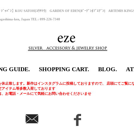
ﾌﾟｼﾞｬﾊﾟﾝ］KOU SATOH[ｺｳｻﾄｳ] GARDEN OF EDEN[ｶﾞｰﾃﾞﾝｵﾌﾞｴﾃﾞﾝ] ARTEMIS KI
goshima-ken, Japan TEL : 099-226-7340
NG GUIDE.
SHOPPING CART.
BLOG.
AT
を休止致します。新作はインスタグラムに投稿しておりますので、 店頭にてご覧に
定アイテム等多数入荷しております
は、お電話・メールにて気軽にお問い合わせくださいませ