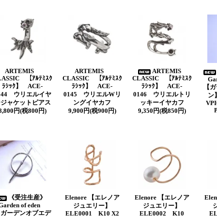
ARTEMIS
ARTEMIS
ARTEMIS
LASSIC 【ｱﾙﾃﾐｽｸ
CLASSIC 【ｱﾙﾃﾐｽｸ
CLASSIC 【ｱﾙﾃﾐｽｸ
Ga
ﾗｼｯｸ】 ACE-
ﾗｼｯｸ】 ACE-
ﾗｼｯｸ】 ACE-
【ガ
144 ウリエルイヤ
0145 ウリエルWリ
0146 ウリエルトリ
ン】
ージャケットピアス
ングイヤカフ
ッキーイヤカフ
VPI
8,800円(税800円)
9,900円(税900円)
9,350円(税850円)
《受注生産》
Elenore 【エレノア
Elenore 【エレノア
Ele
Garden of eden
ジュエリー】
ジュエリー】
【ガーデンオブエデ
ELE0001 K10 X2
ELE0002 K10
E