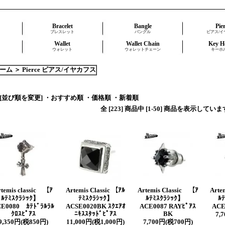
Bracelet
Bangle
Pie
ブレスレット
バングル
ピアス/イ
Wallet
Wallet Chain
Key H
ウォレット
ウォレットチェーン
キーホ
ーム
＞
Pierce ピアス/イヤカフス
[並び順を変更]
・おすすめ順
・価格順
・新着順
全 [223] 商品中 [1-50] 商品を表示してい
rtemis classic 【ｱ
Artemis Classic 【ｱﾙ
Artemis Classic 【ｱ
Arte
ﾙﾃﾐｽｸﾗｼｯｸ】
ﾃﾐｽｸﾗｼｯｸ】
ﾙﾃﾐｽｸﾗｼｯｸ】
ﾙ
E0080 ｶﾃﾄﾞﾗﾙﾗﾙ
ACSE0020BK ｽｸｴｱｵ
ACE0087 RAYﾋﾟｱｽ
ACE
ｸﾛｽﾋﾟｱｽ
ﾆｷｽｽﾀｯﾄﾞﾋﾟｱｽ
BK
7,
9,350円(税850円)
11,000円(税1,000円)
7,700円(税700円)