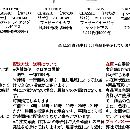
ARTEMIS
ARTEMIS
ARTEMIS
SAI
LASSIC 【ｱﾙﾃﾐｽｸ
CLASSIC 【ｱﾙﾃﾐｽｸ
CLASSIC 【ｱﾙﾃﾐｽｸ
インツ
ｼｯｸ】 ACE0148
ﾗｼｯｸ】 ACE0149
ﾗｼｯｸ】 ACE0150
730M
ｼﾌｧｰトライアング
フェザーイヤカフ
フェザーイヤージャ
ルピアス
16,500円(税1,500円)
ケットピアス
7,
5,500円(税500円)
9,900円(税900円)
全 [223] 商品中 [1-50] 商品を表示してい
配送方法・送料について
在庫
●在庫状
がご利
●佐川急便 クロネコ運輸
実店舗のでの
・送料 一律1100円/
れが生じる事
※沖縄、一部離島を除く 但し地域によってお届
い在庫状況は
付けて
けできない場合がございます。
●商品写真に
の時間
特にご指定がない場合、最短でのお届けになりま
商品写真色調
す。
客様がご使用
時間指定も承ります。
て、商品の色
午前中・16時～18時・18時～20時・20時～21時
また、色味に
ただし時間を指定された場合でも、事情により指
も、文面や口
わせは
定時間内に配達ができない事もございます。
す。どうぞ御
●ご注文確認（前払いの場合はご入金確認）の当日
プライバシー
発送を心掛けておりますが、運営状況により遅れ
弊社ではお客