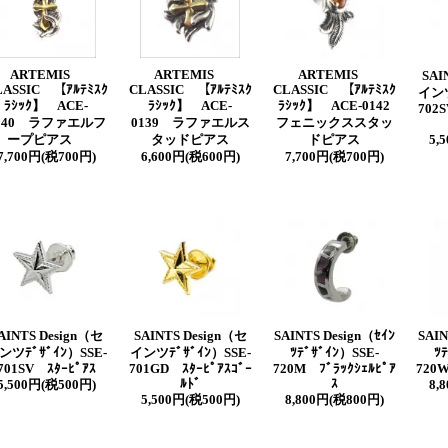
ARTEMIS
ARTEMIS
ARTEMIS
SAI
LASSIC 【ｱﾙﾃﾐｽｸ
CLASSIC 【ｱﾙﾃﾐｽｸ
CLASSIC 【ｱﾙﾃﾐｽｸ
インツ
ﾗｼｯｸ】 ACE-
ﾗｼｯｸ】 ACE-
ﾗｼｯｸ】 ACE-0142
702S
140 ラファエルフ
0139 ラファエルス
フェニックススタッ
ープピアス
タッドピアス
ドピアス
5,
7,700円(税700円)
6,600円(税600円)
7,700円(税700円)
AINTS Design（セ
SAINTS Design（セ
SAINTS Design（ｾｲﾝ
SAIN
ンツﾃﾞｻﾞｲﾝ）SSE-
インツﾃﾞｻﾞｲﾝ）SSE-
ﾂﾃﾞｻﾞｲﾝ）SSE-
ﾂ
701SV ｽﾀｰﾋﾟｱｽ
701GD ｽﾀｰﾋﾟｱｽｺﾞｰ
720M ﾌﾞﾗｯｸｼｪﾙﾋﾟｱ
720W
ﾙﾄﾞ
ｽ
5,500円(税500円)
8,
5,500円(税500円)
8,800円(税800円)