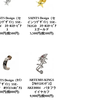
NTS Design（セ
SAINTS Design（セ
ﾃﾞｻﾞｲﾝ）SSE-
インツﾃﾞｻﾞｲﾝ）SSE-
V ｽﾓｰﾙｽﾀｰﾋﾟｱ
702GD ｽﾓｰﾙｽﾀｰﾋﾟｱ
ｽ
ｽゴールド
500円(税500円)
5,500円(税500円)
ARTEMIS KINGS
TS Design（ｾｲﾝ
【ｱﾙﾃﾐｽｷﾝｸﾞｽ】
ﾃﾞｻﾞｲﾝ）SSE-
AKE0084 バタフラ
 ﾎﾜｲﾄｼｪﾙﾋﾟｱｽ
800円(税800円)
イイヤカフ
9,900円(税900円)