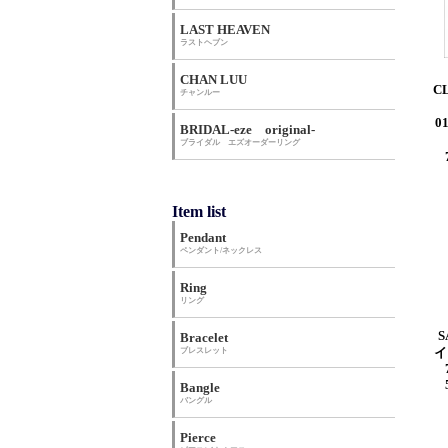
LAST HEAVEN
ラストヘブン
CHAN LUU
C
チャンルー
0
BRIDAL-eze original-
ブライダル エズオーダーリング
Item list
Pendant
ペンダント/ネックレス
Ring
リング
S
Bracelet
ブレスレット
イ
Bangle
バングル
Pierce