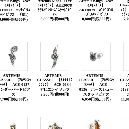
rtemis Kings 【ｱﾙﾃ
Artemis Kings 【ｱﾙﾃ
Artemis Kings 【ｱﾙﾃ
Clas
ﾐｽｷﾝｸﾞｽ】
ﾐｽｷﾝｸﾞｽ】 AKE0078
ﾐｽｷﾝｸﾞｽ】
ｯｸ】
KE0073 ﾍｷｻｸﾞﾗﾑ
ｸﾘﾑｿﾞﾝﾛｰｽﾞｽﾀｯﾄﾞﾋﾟ
AKE0079 ﾊﾟﾋﾟﾖﾝﾛ
ｱｽ
ｰｽﾞｽﾀｯﾄﾞﾋﾟｱｽ
ｯｸｽ
ﾀｯﾄﾞﾋﾟｱｽ （BL）
8,800円(税800円)
8,800円(税800円)
7,
9,900円(税900円)
ARTEMIS
ARTEMIS
ARTEMIS
LASSIC 【ｱﾙﾃﾐｽｸ
CLASSIC 【ｱﾙﾃﾐｽｸ
CLASSIC 【ｱﾙﾃﾐｽｸ
CLA
ｼｯｸ】 ACE-0137
ﾗｼｯｸ】 ACE-0134
ﾗｼｯｸ】 ACE-
ﾗ
サンダーバードピア
デビエンイヤカフ
0136 ホースシュー
01
ス
9,900円(税900円)
スタッドピアス
7,700円(税700円)
6,050円(税550円)
11,