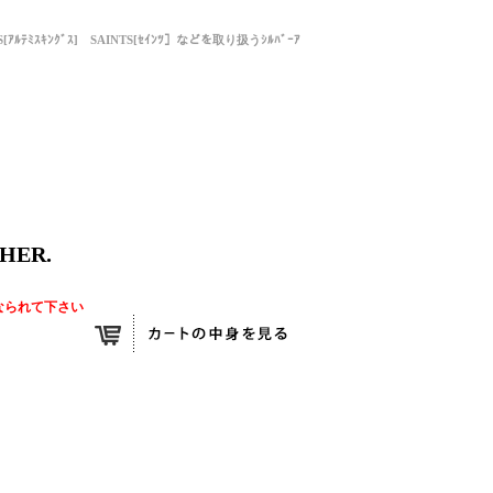
NGS[ｱﾙﾃﾐｽｷﾝｸﾞｽ] SAINTS[ｾｲﾝﾂ］などを取り扱うｼﾙﾊﾞｰｱ
HER.
なられて下さい