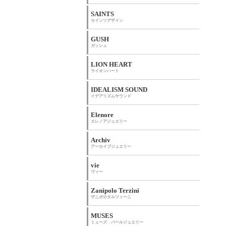
SAINTS
セインツデザイン
GUSH
ガッシュ
LION HEART
ライオンハート
IDEALISM SOUND
イデアリズムサウンド
Elenore
エレノアジュエリー
Archiv
アーカイブジュエリー
vie
ヴィー
Zanipolo Terzini
ザニポロタルツィーニ
MUSES
ミューズ パールジュエリー