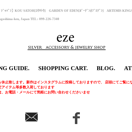
ﾌﾟｼﾞｬﾊﾟﾝ］KOU SATOH[ｺｳｻﾄｳ] GARDEN OF EDEN[ｶﾞｰﾃﾞﾝｵﾌﾞｴﾃﾞﾝ] ARTEMIS KI
goshima-ken, Japan TEL : 099-226-7340
NG GUIDE.
SHOPPING CART.
BLOG.
AT
を休止致します。新作はインスタグラムに投稿しておりますので、 店頭にてご覧に
定アイテム等多数入荷しております
は、お電話・メールにて気軽にお問い合わせくださいませ