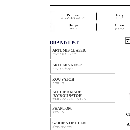
Pendant
Ring
ペンダント/ネックレス
リング
Badge
Chain
バッジ
チェーン
ホ
BRAND LIST
ARTEMIS CLASSIC
アルテミス クラシック
ARTEMIS KINGS
アルテミス キングス
KOU SATOH
コウサトウ
ATELIER MADE
-BY KOU SATOH-
アトリエメイド バイ コウサトウ
FHANTOM
ファントム
C
GARDEN OF EDEN
A
ガーデンオブエデン