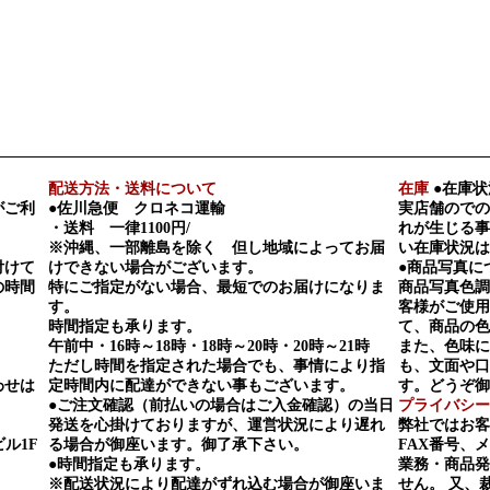
配送方法・送料について
在庫
●在庫状
がご利
●佐川急便 クロネコ運輸
実店舗のでの
・送料 一律1100円/
れが生じる事
※沖縄、一部離島を除く 但し地域によってお届
い在庫状況は
付けて
けできない場合がございます。
●商品写真に
の時間
特にご指定がない場合、最短でのお届けになりま
商品写真色調
す。
客様がご使用
時間指定も承ります。
て、商品の色
午前中・16時～18時・18時～20時・20時～21時
また、色味に
ただし時間を指定された場合でも、事情により指
も、文面や口
わせは
定時間内に配達ができない事もございます。
す。どうぞ御
●ご注文確認（前払いの場合はご入金確認）の当日
プライバシー
発送を心掛けておりますが、運営状況により遅れ
弊社ではお客
ビル1F
る場合が御座います。御了承下さい。
FAX番号、
●時間指定も承ります。
業務・商品発
※配送状況により配達がずれ込む場合が御座いま
せん。 又、