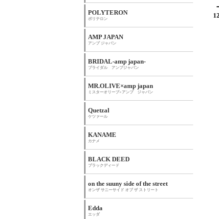
POLYTERON
1
ポリテロン
AMP JAPAN
アンプ ジャパン
BRIDAL-amp japan-
ブライダル アンプジャパン
MR.OLIVE×amp japan
ミスターオリーブ×アンプ ジャパン
Quetzal
ケツァール
KANAME
カナメ
BLACK DEED
ブラックディード
on the suuny side of the street
オンザ サニーサイド オブ ザ ストリート
Edda
エッダ