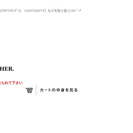
NGS[ｱﾙﾃﾐｽｷﾝｸﾞｽ] SAINTS[ｾｲﾝﾂ］などを取り扱うｼﾙﾊﾞｰｱ
HER.
なられて下さい