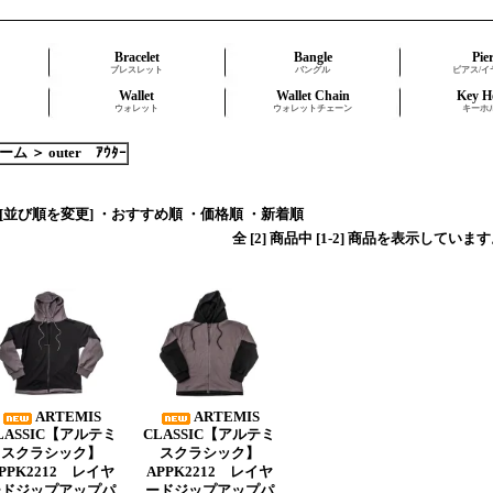
Bracelet
Bangle
Pie
ブレスレット
バングル
ピアス/イ
Wallet
Wallet Chain
Key H
ウォレット
ウォレットチェーン
キーホ
ーム
＞
outer ｱｳﾀｰ
[並び順を変更]
・おすすめ順
・価格順
・新着順
全 [2] 商品中 [1-2] 商品を表示していま
ARTEMIS
ARTEMIS
LASSIC【アルテミ
CLASSIC【アルテミ
スクラシック】
スクラシック】
PPK2212 レイヤ
APPK2212 レイヤ
ードジップアップパ
ードジップアップパ