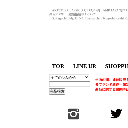
ARTEMIS CLASSIC[ｱﾙﾃﾐｽｸﾗｼｯｸ] AMP JAPAN[ｱﾝ
ｸｾ&ｼﾞｭｴﾘｰ・結婚指輪ｾﾚｸﾄｼｮｯﾌﾟ
Sakaguchi Bldg 1F 5-1 Funatu-chou Kagoshima-shi Ka
TOP.
LINE UP.
SHOPPI
当面の間、通信販売
各ブランド新作・限
商品に関する質問等