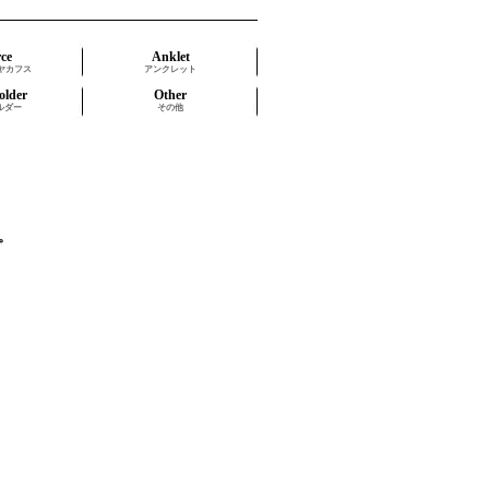
rce
Anklet
ヤカフス
アンクレット
older
Other
ルダー
その他
す。