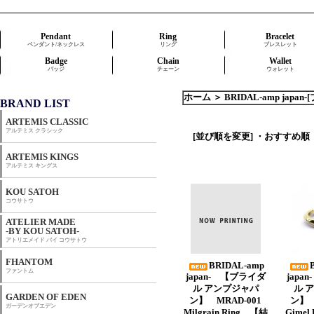
Pendant
Ring
Bracelet
ペンダント/ネックレス
リング
ブレスレット
Badge
Chain
Wallet
バッジ
チェーン
ウォレット
ホーム
＞
BRIDAL-amp jap
BRAND LIST
ARTEMIS CLASSIC
アルテミス クラシック
[並び順を変更]
・おすすめ順
ARTEMIS KINGS
アルテミス キングス
KOU SATOH
コウサトウ
ATELIER MADE
-BY KOU SATOH-
アトリエメイド バイ コウサトウ
FHANTOM
BRIDAL-amp
ファントム
japan- 【ブライダ
japa
ル アンプジャパ
ル 
GARDEN OF EDEN
ン】 MRAD-001
ン】 
ガーデンオブエデン
Milgrain Ring 【結
Gime