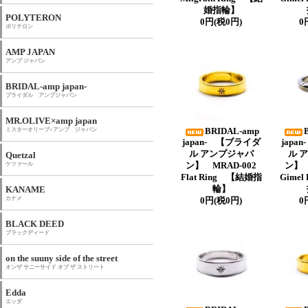
婚指輪】
POLYTERON
0円(税0円)
0
ポリテロン
AMP JAPAN
アンプ ジャパン
BRIDAL-amp japan-
ブライダル アンプジャパン
MR.OLIVE×amp japan
ミスターオリーブ×アンプ ジャパン
BRIDAL-amp
japan- 【ブライダ
japa
ル アンプジャパ
ル 
Quetzal
ケツァール
ン】 MRAD-002
ン】 
Flat Ring 【結婚指
Gime
KANAME
輪】
カナメ
0円(税0円)
0
BLACK DEED
ブラックディード
on the suuny side of the street
オンザ サニーサイド オブ ザ ストリート
Edda
エッダ