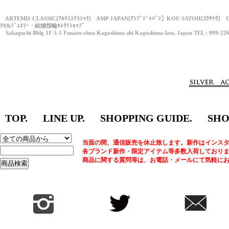
ARTEMIS CLASSIC[ｱﾙﾃﾐｽｸﾗｼｯｸ] AMP JAPAN[ｱﾝﾌﾟｼﾞｬﾊﾟﾝ］KOU SATOH[ｺｳｻﾄｳ] 
ｸｾ&ｼﾞｭｴﾘｰ・結婚指輪ｾﾚｸﾄｼｮｯﾌﾟ
Sakaguchi Bldg 1F 5-1 Funatu-chou Kagoshima-shi Kagoshima-ken, Japan TEL : 099-22
TOP.
LINE UP.
SHOPPING GUIDE.
SHO
当面の間、通信販売を休止致します。新作はインスタ
各ブランド新作・限定アイテム等多数入荷しており
商品に関する質問等は、お電話・メールにて気軽に