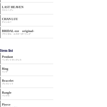
LAST HEAVEN
ラストヘブン
CHAN LUU
チャンルー
BRIDAL-eze original-
ブライダル エズオーダーリング
Item list
Pendant
ペンダント/ネックレス
Ring
リング
Bracelet
ブレスレット
Bangle
バングル
Pierce