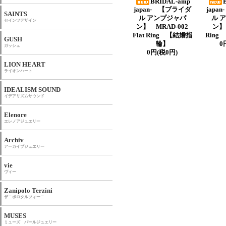
BRIDAL-amp
japan- 【ブライダ
japa
SAINTS
ル アンプジャパ
ル 
セインツデザイン
ン】 MRAD-002
ン】 
Flat Ring 【結婚指
Rin
GUSH
輪】
0
ガッシュ
0円(税0円)
LION HEART
ライオンハート
IDEALISM SOUND
イデアリズムサウンド
Elenore
エレノアジュエリー
Archiv
アーカイブジュエリー
vie
ヴィー
Zanipolo Terzini
ザニポロタルツィーニ
MUSES
ミューズ パールジュエリー