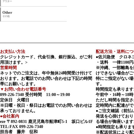
アウター
Other
その他
お支払い方法
配送方法・送料につ
クレジットカード、代金引換、銀行振込、がご利
●佐川急便 クロネ
用頂けます。>
・送料 一律1100円
営業時間
※沖縄、一部離島を
ネットでのご注文は、年中無休24時間受け付けて
けできない場合がご
おります。お電話でのお問い合わせは下記の時間
特にご指定がない場
帯にお願いします。
す。
▼お問い合わせ電話番号
時間指定も承ります
099-226-7340
受付時間 11:00～19:00
午前中・16時～18時
定休日 火曜日
ただし時間を指定さ
※日曜・祝日・祭日はお電話でのお問い合わせは
定時間内に配達がで
承っておりません。
●ご注文確認（前払
●会社案内
発送を心掛けており
eze
〒892-0831 鹿児児島市船津町5-1 坂口ビル1F
る場合が御座います
TEL:FAX 099-226-7340
●時間指定も承りま
担当者 藤井 征和
※配送状況により配